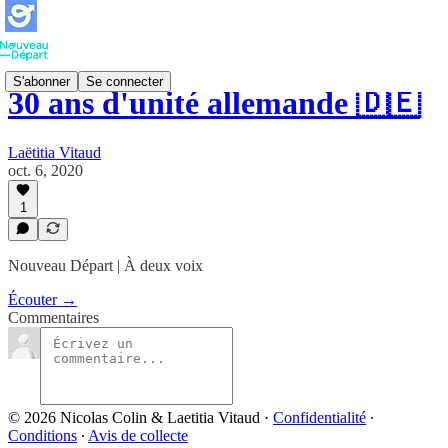
S'abonner
Se connecter
30 ans d'unité allemande 🇩🇪
Laëtitia Vitaud
oct. 6, 2020
1
Nouveau Départ | À deux voix
Écouter →
Commentaires
© 2026 Nicolas Colin & Laetitia Vitaud
·
Confidentialité
∙
Conditions
∙
Avis de collecte