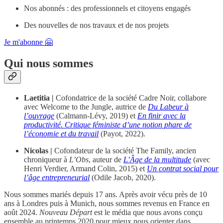
Nos abonnés : des professionnels et citoyens engagés
Des nouvelles de nos travaux et de nos projets
Je m'abonne 🤗
Qui nous sommes
Laetitia |
Cofondatrice de la société Cadre Noir, collabore
avec Welcome to the Jungle, autrice de
Du Labeur à
l’ouvrage
(Calmann-Lévy, 2019) et
En finir avec la
productivité. Critique féministe d’une notion phare de
l’économie et du travail
(Payot, 2022).
Nicolas |
Cofondateur de la société The Family, ancien
chroniqueur à
L’Obs
, auteur de
L’Âge de la multitude
(avec
Henri Verdier, Armand Colin, 2015) et
Un contrat social pour
l’âge entrepreneurial
(Odile Jacob, 2020).
Nous sommes mariés depuis 17 ans. Après avoir vécu près de 10
ans à Londres puis à Munich, nous sommes revenus en France en
août 2024.
Nouveau Départ
est le média que nous avons conçu
ensemble au printemps 2020 pour mieux nous orienter dans