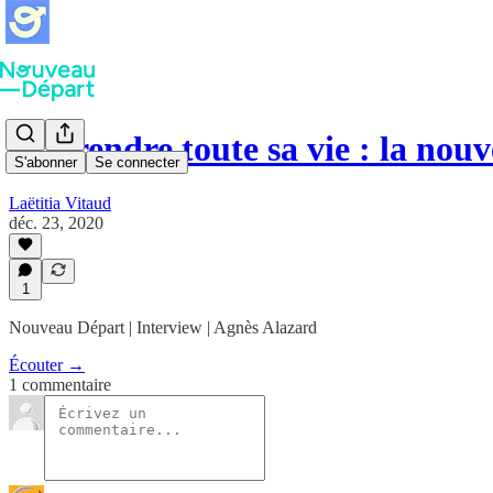
Apprendre toute sa vie : la nou
S'abonner
Se connecter
Laëtitia Vitaud
déc. 23, 2020
1
Nouveau Départ | Interview | Agnès Alazard
Écouter →
1 commentaire