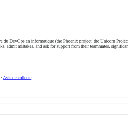
 gloire du DevOps en informatique (the Phoenix project, the Unicorn Proje
sks, admit mistakes, and ask for support from their teammates, significa
∙
Avis de collecte