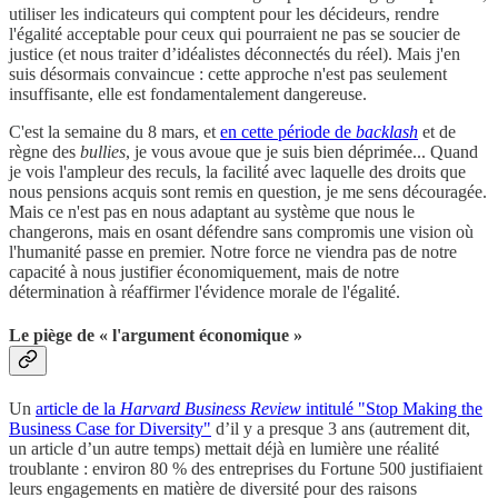
utiliser les indicateurs qui comptent pour les décideurs, rendre
l'égalité acceptable pour ceux qui pourraient ne pas se soucier de
justice (et nous traiter d’idéalistes déconnectés du réel). Mais j'en
suis désormais convaincue : cette approche n'est pas seulement
insuffisante, elle est fondamentalement dangereuse.
C'est la semaine du 8 mars, et
en cette période de
backlash
et de
règne des
bullies
, je vous avoue que je suis bien déprimée... Quand
je vois l'ampleur des reculs, la facilité avec laquelle des droits que
nous pensions acquis sont remis en question, je me sens découragée.
Mais ce n'est pas en nous adaptant au système que nous le
changerons, mais en osant défendre sans compromis une vision où
l'humanité passe en premier. Notre force ne viendra pas de notre
capacité à nous justifier économiquement, mais de notre
détermination à réaffirmer l'évidence morale de l'égalité.
Le piège de « l'argument économique »
Un
article de la
Harvard Business Review
intitulé "Stop Making the
Business Case for Diversity"
d’il y a presque 3 ans (autrement dit,
un article d’un autre temps) mettait déjà en lumière une réalité
troublante : environ 80 % des entreprises du Fortune 500 justifiaient
leurs engagements en matière de diversité pour des raisons