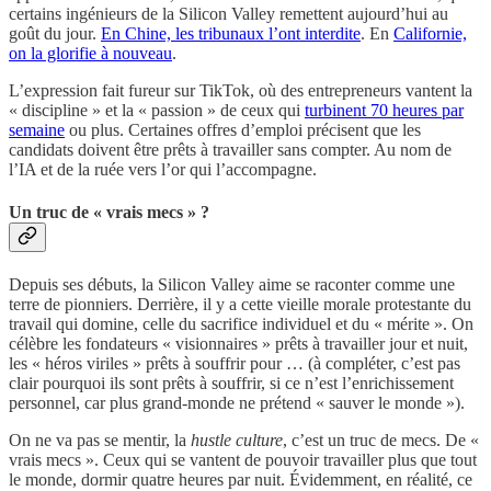
certains ingénieurs de la Silicon Valley remettent aujourd’hui au
goût du jour.
En Chine, les tribunaux l’ont interdite
. En
Californie,
on la glorifie à nouveau
.
L’expression fait fureur sur TikTok, où des entrepreneurs vantent la
« discipline » et la « passion » de ceux qui
turbinent 70 heures par
semaine
ou plus. Certaines offres d’emploi précisent que les
candidats doivent être prêts à travailler sans compter. Au nom de
l’IA et de la ruée vers l’or qui l’accompagne.
Un truc de « vrais mecs » ?
Depuis ses débuts, la Silicon Valley aime se raconter comme une
terre de pionniers. Derrière, il y a cette vieille morale protestante du
travail qui domine, celle du sacrifice individuel et du « mérite ». On
célèbre les fondateurs « visionnaires » prêts à travailler jour et nuit,
les « héros viriles » prêts à souffrir pour … (à compléter, c’est pas
clair pourquoi ils sont prêts à souffrir, si ce n’est l’enrichissement
personnel, car plus grand-monde ne prétend « sauver le monde »).
On ne va pas se mentir, la
hustle culture
, c’est un truc de mecs. De «
vrais mecs ». Ceux qui se vantent de pouvoir travailler plus que tout
le monde, dormir quatre heures par nuit. Évidemment, en réalité, ce