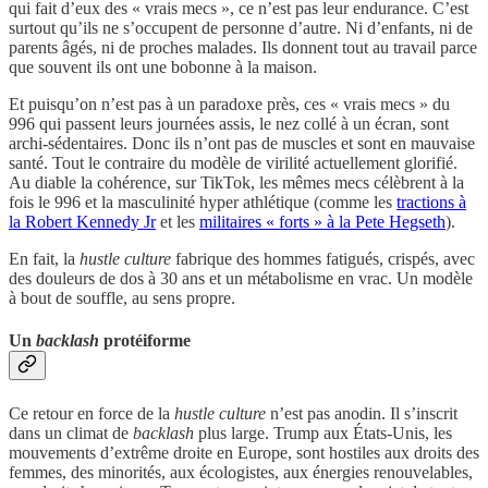
qui fait d’eux des « vrais mecs », ce n’est pas leur endurance. C’est
surtout qu’ils ne s’occupent de personne d’autre. Ni d’enfants, ni de
parents âgés, ni de proches malades. Ils donnent tout au travail parce
que souvent ils ont une bobonne à la maison.
Et puisqu’on n’est pas à un paradoxe près, ces « vrais mecs » du
996 qui passent leurs journées assis, le nez collé à un écran, sont
archi-sédentaires. Donc ils n’ont pas de muscles et sont en mauvaise
santé. Tout le contraire du modèle de virilité actuellement glorifié.
Au diable la cohérence, sur TikTok, les mêmes mecs célèbrent à la
fois le 996 et la masculinité hyper athlétique (comme les
tractions à
la Robert Kennedy Jr
et les
militaires « forts » à la Pete Hegseth
).
En fait, la
hustle culture
fabrique des hommes fatigués, crispés, avec
des douleurs de dos à 30 ans et un métabolisme en vrac. Un modèle
à bout de souffle, au sens propre.
Un
backlash
protéiforme
Ce retour en force de la
hustle culture
n’est pas anodin. Il s’inscrit
dans un climat de
backlash
plus large. Trump aux États-Unis, les
mouvements d’extrême droite en Europe, sont hostiles aux droits des
femmes, des minorités, aux écologistes, aux énergies renouvelables,