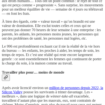
aux droits humains… Tous ont un point commun : le rejet de tout ce
qui est perçu comme « progressiste ». Sans surprise, les mouvements
pour un meilleur équilibre de vie — semaine de 4 jours ou télétravail
— en font les frais.
À bien des égards, cette « valeur travail » qu’on brandit est une
valeur de domination. Elle exclut toutes celles et ceux qui ne
peuvent pas donner 70 heures de leur semaine à une entreprise : les
parents, les aidants, les personnes moins jeunes, les personnes qui
ont des problèmes de santé, les personnes mal logées,
etc
.
Le 996 est profondément excluant car il nie la réalité de la vie hors
du bureau — les enfants, les proches à aider, les temps de soin, les
temps de repos. Et c’est une réalité qui reste encore largement
genrée : ce sont essentiellement les femmes qui continuent de porter
la charge du soin, à la maison comme au travail.
Travailler plus pour… moins de monde
Après avoir licencié environ un
million de personnes depuis 2022, la
Silicon Valley
pousse les survivants à trimer davantage. Les «
meilleurs », dans une logique de
winner-take-all
exacerbée,
travaillent d’autant plus que les mauvais, eux, sont contraints de
chômer. Moins d’emplois, mais plus de travail pour ceux qui restent.