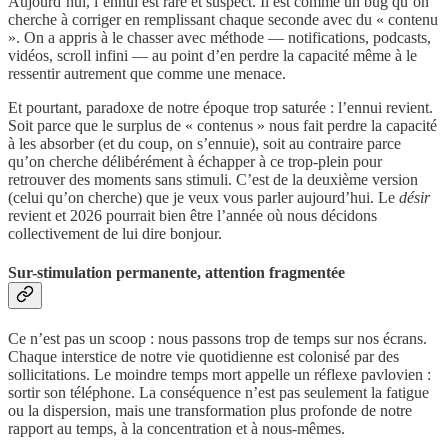
Aujourd’hui, l’ennui est rare et suspect. Il est comme un bug qu’on
cherche à corriger en remplissant chaque seconde avec du « contenu
». On a appris à le chasser avec méthode — notifications, podcasts,
vidéos, scroll infini — au point d’en perdre la capacité même à le
ressentir autrement que comme une menace.
Et pourtant, paradoxe de notre époque trop saturée : l’ennui revient.
Soit parce que le surplus de « contenus » nous fait perdre la capacité
à les absorber (et du coup, on s’ennuie), soit au contraire parce
qu’on cherche délibérément à échapper à ce trop-plein pour
retrouver des moments sans stimuli. C’est de la deuxième version
(celui qu’on cherche) que je veux vous parler aujourd’hui. Le
désir
revient et 2026 pourrait bien être l’année où nous décidons
collectivement de lui dire bonjour.
Sur-stimulation permanente, attention fragmentée
Ce n’est pas un scoop : nous passons trop de temps sur nos écrans.
Chaque interstice de notre vie quotidienne est colonisé par des
sollicitations. Le moindre temps mort appelle un réflexe pavlovien :
sortir son téléphone. La conséquence n’est pas seulement la fatigue
ou la dispersion, mais une transformation plus profonde de notre
rapport au temps, à la concentration et à nous-mêmes.