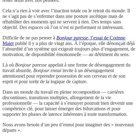
rester seuls avec nos pensées.
Cela n’a rien à voir avec l’inaction totale ou le retrait du monde. Il
ne s’agit pas de s’enfermer dans une posture ascétique mais de
réhabiliter des moments qui ne servent à rien. Des temps sans
objectif. Des espaces où l’on n’est ni performant ni intéressant.
Difficile de ne pas penser à
Bonjour paresse
, l’essai de Corinne
Maier
publié il y a plus de vingt ans. À l’époque, elle dénonçait déjà
l’absurdité d’un système qui exigeait toujours plus d’engagement, de
motivation, de disponibilité émotionnelle — au détriment du sens.
Là où
Bonjour paresse
appelait à une forme de désengagement du
travail absurde,
Bonjour ennui
invite à un désengagement
attentionnel pour reprendre possession de son cerveau et de son
esprit et pour sortir de la logique de capture.
Dans un monde du travail en pleine recomposition — carrières
discontinues, transitions multiples, allongement de la vie
professionnelle — la capacité à s’ennuyer pourrait bien devenir une
compétence clé, pour laisser émerger des bifurcations et pour
supporter les phases de latence inhérentes à toute transformation.
Nous avons besoin d’un peu d’ennui pour imaginer des « nouveaux
départs ».