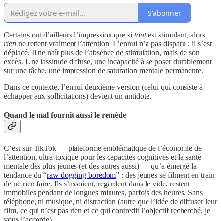
S'abonner
Certains ont d’ailleurs l’impression que si
tout
est stimulant, alors
rien
ne retient vraiment l’attention. L’ennui n’a pas disparu ; il s’est
déplacé. Il ne naît plus de l’absence de stimulation, mais de son
excès. Une lassitude diffuse, une incapacité à se poser durablement
sur une tâche, une impression de saturation mentale permanente.
Dans ce contexte, l’ennui deuxième version (celui qui consiste à
échapper aux sollicitations) devient un antidote.
Quand le mal fournit aussi le remède
C’est sur TikTok — plateforme emblématique de l’économie de
l’attention, ultra-toxique pour les capacités cognitives et la santé
mentale des plus jeunes (et des autres aussi) — qu’a émergé la
tendance du “
raw dogging boredom
” : des jeunes se filment en train
de ne rien faire. Ils s’assoient, regardent dans le vide, restent
immobiles pendant de longues minutes, parfois des heures. Sans
téléphone, ni musique, ni distraction (autre que l’idée de diffuser leur
film, ce qui n’est pas rien et ce qui contredit l’objectif recherché, je
vous l’accorde).