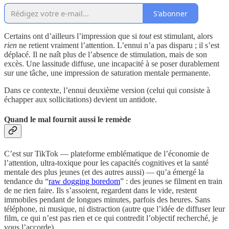
S'abonner
Certains ont d’ailleurs l’impression que si
tout
est stimulant, alors
rien
ne retient vraiment l’attention. L’ennui n’a pas disparu ; il s’est
déplacé. Il ne naît plus de l’absence de stimulation, mais de son
excès. Une lassitude diffuse, une incapacité à se poser durablement
sur une tâche, une impression de saturation mentale permanente.
Dans ce contexte, l’ennui deuxième version (celui qui consiste à
échapper aux sollicitations) devient un antidote.
Quand le mal fournit aussi le remède
C’est sur TikTok — plateforme emblématique de l’économie de
l’attention, ultra-toxique pour les capacités cognitives et la santé
mentale des plus jeunes (et des autres aussi) — qu’a émergé la
tendance du “
raw dogging boredom
” : des jeunes se filment en train
de ne rien faire. Ils s’assoient, regardent dans le vide, restent
immobiles pendant de longues minutes, parfois des heures. Sans
téléphone, ni musique, ni distraction (autre que l’idée de diffuser leur
film, ce qui n’est pas rien et ce qui contredit l’objectif recherché, je
vous l’accorde).