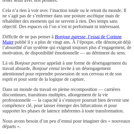
rester seuls avec nos pensées.
Cela n’a rien à voir avec l’inaction totale ou le retrait du monde. Il
ne s’agit pas de s’enfermer dans une posture ascétique mais de
réhabiliter des moments qui ne servent à rien. Des temps sans
objectif. Des espaces où l’on n’est ni performant ni intéressant.
Difficile de ne pas penser à
Bonjour paresse
, l’essai de Corinne
Maier
publié il y a plus de vingt ans. À l’époque, elle dénonçait déjà
l’absurdité d’un système qui exigeait toujours plus d’engagement, de
motivation, de disponibilité émotionnelle — au détriment du sens.
Là où
Bonjour paresse
appelait à une forme de désengagement du
travail absurde,
Bonjour ennui
invite à un désengagement
attentionnel pour reprendre possession de son cerveau et de son
esprit et pour sortir de la logique de capture.
Dans un monde du travail en pleine recomposition — carrières
discontinues, transitions multiples, allongement de la vie
professionnelle — la capacité à s’ennuyer pourrait bien devenir une
compétence clé, pour laisser émerger des bifurcations et pour
supporter les phases de latence inhérentes à toute transformation.
Nous avons besoin d’un peu d’ennui pour imaginer des « nouveaux
départs ».