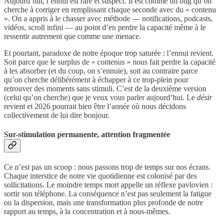
Aujourd’hui, l’ennui est rare et suspect. Il est comme un bug qu’on
cherche à corriger en remplissant chaque seconde avec du « contenu
». On a appris à le chasser avec méthode — notifications, podcasts,
vidéos, scroll infini — au point d’en perdre la capacité même à le
ressentir autrement que comme une menace.
Et pourtant, paradoxe de notre époque trop saturée : l’ennui revient.
Soit parce que le surplus de « contenus » nous fait perdre la capacité
à les absorber (et du coup, on s’ennuie), soit au contraire parce
qu’on cherche délibérément à échapper à ce trop-plein pour
retrouver des moments sans stimuli. C’est de la deuxième version
(celui qu’on cherche) que je veux vous parler aujourd’hui. Le
désir
revient et 2026 pourrait bien être l’année où nous décidons
collectivement de lui dire bonjour.
Sur-stimulation permanente, attention fragmentée
Ce n’est pas un scoop : nous passons trop de temps sur nos écrans.
Chaque interstice de notre vie quotidienne est colonisé par des
sollicitations. Le moindre temps mort appelle un réflexe pavlovien :
sortir son téléphone. La conséquence n’est pas seulement la fatigue
ou la dispersion, mais une transformation plus profonde de notre
rapport au temps, à la concentration et à nous-mêmes.