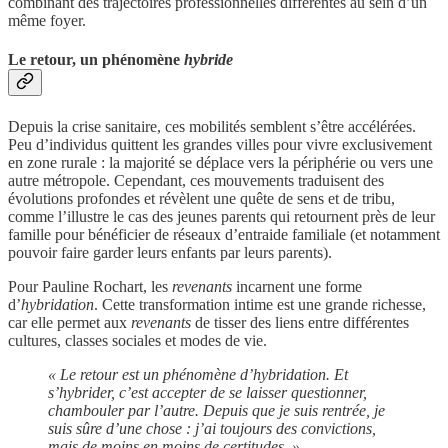
combinant des trajectoires professionnelles différentes au sein d’un
même foyer.
Le retour, un phénomène
hybride
Depuis la crise sanitaire, ces mobilités semblent s’être accélérées.
Peu d’individus quittent les grandes villes pour vivre exclusivement
en zone rurale : la majorité se déplace vers la périphérie ou vers une
autre métropole. Cependant, ces mouvements traduisent des
évolutions profondes et révèlent une quête de sens et de tribu,
comme l’illustre le cas des jeunes parents qui retournent près de leur
famille pour bénéficier de réseaux d’entraide familiale (et notamment
pouvoir faire garder leurs enfants par leurs parents).
Pour Pauline Rochart, les
revenants
incarnent une forme
d’
hybridation
. Cette transformation intime est une grande richesse,
car elle permet aux
revenants
de tisser des liens entre différentes
cultures, classes sociales et modes de vie.
« Le retour est un phénomène d’hybridation. Et
s’hybrider, c’est accepter de se laisser questionner,
chambouler par l’autre. Depuis que je suis rentrée, je
suis sûre d’une chose : j’ai toujours des convictions,
mais de moins en moins de certitudes. »