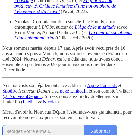
l’ouvrage
(Calmann-Lévy, 2019) et
En finir avec la
productivité. Critique féministe d’une notion phare de
l’économie et du travail
(Payot, 2022).
Nicolas |
Cofondateur de la société The Family, ancien
chroniqueur à
L’Obs
, auteur de
L’Âge de la multitude
(avec
Henri Verdier, Armand Colin, 2015) et
Un contrat social pour
l’âge entrepreneurial
(Odile Jacob, 2020).
Nous sommes mariés depuis 17 ans. Après avoir vécu près de 10
ans à Londres puis à Munich, nous sommes revenus en France en
août 2024.
Nouveau Départ
est le média que nous avons conçu
ensemble au printemps 2020 pour mieux nous orienter dans
l’incertitude.
Nos podcasts sont également accessibles sur
Apple Podcasts
et
Spotify
.
Nouveau Départ
a sa
page LinkedIn
et son compte Twitter :
@_NouveauDepart_
. Suivez-nous aussi individuellement sur
LinkedIn (
Laetitia
&
Nicolas
).
Merci d'avoir lu Nouveau Départ ! Abonnez-vous gratuitement pour
recevoir de nouveaux posts et soutenir mon travail.
S'abonner