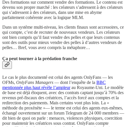
Des formations sur comment vendre des formations. Le contenu est
devenu son propre marché : les créateurs s’adressent à des créateurs
qui s’adressent à des créateurs, dans une mise en abyme
parfaitement cohérente avec la logique MLM.
Dans un système multi-niveau, les clients finaux sont accessoires, ce
qui compte, c’est de recruter de nouveaux vendeurs. Les créateurs
ont bien compris qu’il faut vendre des pelles et que leurs contenus
sont des outils pour mieux vendre des pelles à d’autres vendeurs de
pelles… Bref, vous avez compris la métaphore…
Ça peut tourner à la prédation franche
Le cas le plus documenté est celui des agents OnlyFans — les
OFMs,
OnlyFans Managers
— dont l’enquête de la
BBC
mentionnée plus haut révèle l’ampleur
au Royaume-Uni. Le modèle
de base est déjà éloquent, avec des contrats captant jusqu’à 70% des
revenus pré-fiscaux des créatrices, l’accès forcé aux comptes et la
redirection des paiements. Mais certains vont plus loin. La «
méthode du proxénète »— le terme est celui des agents eux-mêmes,
échangé ouvertement sur un forum Telegram de 24 000 membres —
dit bien de quoi on parle : menaces, violences physiques, coercition
pour maintenir les créatrices sous contrat. OnlyFans compte