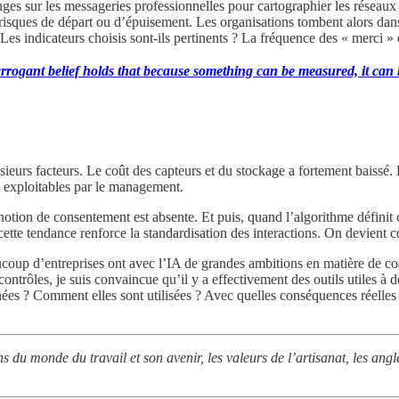
es sur les messageries professionnelles pour cartographier les réseaux 
isques de départ ou d’épuisement. Les organisations tombent alors dan
 Les indicateurs choisis sont-ils pertinents ? La fréquence des « merci » o
rogant belief holds that because something can be measured, it can b
usieurs facteurs. Le coût des capteurs et du stockage a fortement baissé
d exploitables par le management.
a notion de consentement est absente. Et puis, quand l’algorithme définit
, cette tendance renforce la standardisation des interactions. On devien
aucoup d’entreprises ont avec l’IA de grandes ambitions en matière de c
contrôles, je suis convaincue qu’il y a effectivement des outils utiles 
es ? Comment elles sont utilisées ? Avec quelles conséquences réelles 
ns du monde du travail et son avenir, les valeurs de l’artisanat, les ang