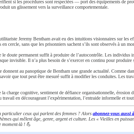
ient si les procédures sont respectées — port des équipements de prote
produit un glissement vers la surveillance comportementale.
tilitariste Jeremy Bentham avait eu des intuitions visionnaires sur les e
ées en cercle, sans que les prisonniers sachent s’ils sont observés à un 
 le doute permanent suffit à produire de l’autocontrôle. Les individus i
que invisible. Il n’a plus besoin de s’exercer en continu pour produire s
ale donnent au panoptique de Bentham une grande actualité. Comme dans 
voir que tout peut être mesuré suffit à modifier les conduites. Les travai
t de la charge cognitive, sentiment de défiance organisationnelle, érosio
 travail en décourageant l’expérimentation, l’entraide informelle et tout
 particulier ceux qui parlent des femmes ? Alors
abonnez-vous aussi à
hèmes qui mêlent âge, genre, argent et culture. Les « Vieilles en puissa
ce moment-là !
💪