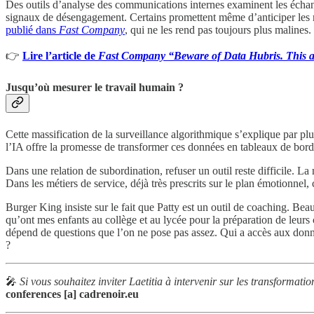
Des outils d’analyse des communications internes examinent les échang
signaux de désengagement. Certains promettent même d’anticiper les r
publié dans
Fast Company
, qui ne les rend pas toujours plus malines.
👉
Lire l’article de
Fast Company
“Beware of Data Hubris. This ar
Jusqu’où mesurer le travail humain ?
Cette massification de la surveillance algorithmique s’explique par pl
l’IA offre la promesse de transformer ces données en tableaux de bor
Dans une relation de subordination, refuser un outil reste difficile. L
Dans les métiers de service, déjà très prescrits sur le plan émotionnel
Burger King insiste sur le fait que Patty est un outil de coaching. Be
qu’ont mes enfants au collège et au lycée pour la préparation de leurs 
dépend de questions que l’on ne pose pas assez. Qui a accès aux donné
?
🎤
Si vous souhaitez inviter Laetitia à intervenir sur les transformatio
conferences [a] cadrenoir.eu