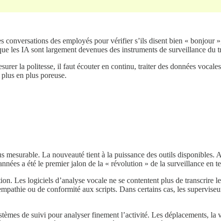
s conversations des employés pour vérifier s’ils disent bien « bonjour »
 que les IA sont largement devenues des instruments de surveillance du tr
urer la politesse, il faut écouter en continu, traiter des données vocal
e plus en plus poreuse.
lus mesurable. La nouveauté tient à la puissance des outils disponibles.
nnées a été le premier jalon de la « révolution » de la surveillance en t
on. Les logiciels d’analyse vocale ne se contentent plus de transcrire les
’empathie ou de conformité aux scripts. Dans certains cas, les superviseu
systèmes de suivi pour analyser finement l’activité. Les déplacements, l