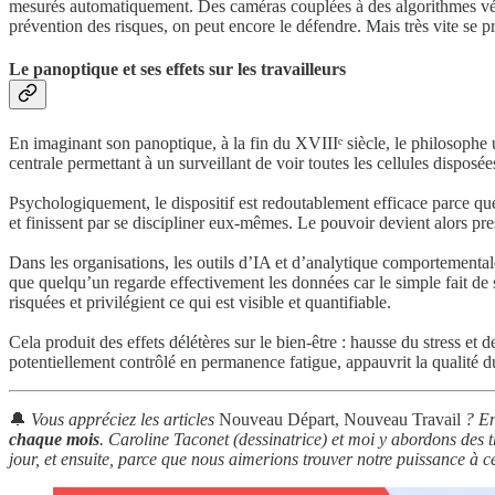
mesurés automatiquement. Des caméras couplées à des algorithmes vérif
prévention des risques, on peut encore le défendre. Mais très vite se 
Le panoptique et ses effets sur les travailleurs
En imaginant son panoptique, à la fin du XVIIIᵉ siècle, le philosophe u
centrale permettant à un surveillant de voir toutes les cellules dispos
Psychologiquement, le dispositif est redoutablement efficace parce que
et finissent par se discipliner eux-mêmes. Le pouvoir devient alors pres
Dans les organisations, les outils d’IA et d’analytique comportement
que quelqu’un regarde effectivement les données car le simple fait de sa
risquées et privilégient ce qui est visible et quantifiable.
Cela produit des effets délétères sur le bien-être : hausse du stress e
potentiellement contrôlé en permanence fatigue, appauvrit la qualité du
🔔
Vous appréciez les articles
Nouveau Départ, Nouveau Travail
? En
chaque mois
. Caroline Taconet (dessinatrice) et moi y abordons des t
jour, et ensuite, parce que nous aimerions trouver notre puissance à 