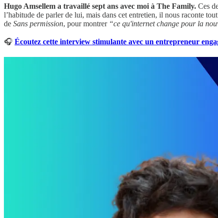
Hugo Amsellem a travaillé sept ans avec moi à The Family.
Ces de
l’habitude de parler de lui, mais dans cet entretien, il nous raconte to
de
Sans permission
, pour montrer
“ce qu'internet change pour la nou
🎧
Écoutez cette interview stimulante avec un entrepreneur enga