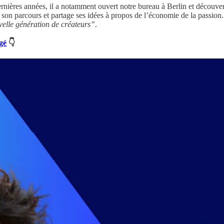
rnières années, il a notamment ouvert notre bureau à Berlin et découve
ut son parcours et partage ses idées à propos de l’économie de la passion.
velle génération de créateurs”
.
gé
👇