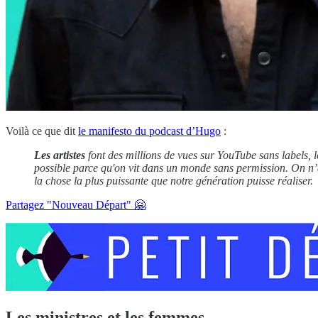
Voilà ce que dit
le manifesto du podcast d’Hugo
:
Les artistes
font des millions de vues sur YouTube sans labels, l
possible parce qu'on vit dans un monde sans permission. On n’a 
la chose la plus puissante que notre génération puisse réaliser.
Partagez "Nouveau Départ" 🤗
Les ministres et les femmes