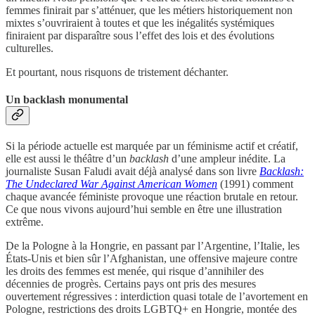
femmes finirait par s’atténuer, que les métiers historiquement non
mixtes s’ouvriraient à toutes et que les inégalités systémiques
finiraient par disparaître sous l’effet des lois et des évolutions
culturelles.
Et pourtant, nous risquons de tristement déchanter.
Un backlash monumental
Si la période actuelle est marquée par un féminisme actif et créatif,
elle est aussi le théâtre d’un
backlash
d’une ampleur inédite. La
journaliste Susan Faludi avait déjà analysé dans son livre
Backlash:
The Undeclared War Against American Women
(1991) comment
chaque avancée féministe provoque une réaction brutale en retour.
Ce que nous vivons aujourd’hui semble en être une illustration
extrême.
De la Pologne à la Hongrie, en passant par l’Argentine, l’Italie, les
États-Unis et bien sûr l’Afghanistan, une offensive majeure contre
les droits des femmes est menée, qui risque d’annihiler des
décennies de progrès. Certains pays ont pris des mesures
ouvertement régressives : interdiction quasi totale de l’avortement en
Pologne, restrictions des droits LGBTQ+ en Hongrie, montée des