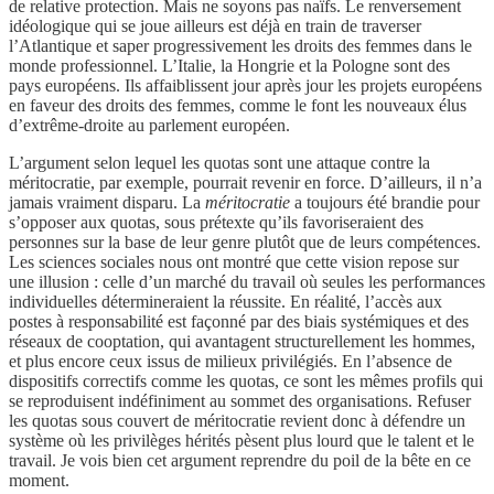
de relative protection. Mais ne soyons pas naïfs. Le renversement
idéologique qui se joue ailleurs est déjà en train de traverser
l’Atlantique et saper progressivement les droits des femmes dans le
monde professionnel. L’Italie, la Hongrie et la Pologne sont des
pays européens. Ils affaiblissent jour après jour les projets européens
en faveur des droits des femmes, comme le font les nouveaux élus
d’extrême-droite au parlement européen.
L’argument selon lequel les quotas sont une attaque contre la
méritocratie, par exemple, pourrait revenir en force. D’ailleurs, il n’a
jamais vraiment disparu. La
méritocratie
a toujours été brandie pour
s’opposer aux quotas, sous prétexte qu’ils favoriseraient des
personnes sur la base de leur genre plutôt que de leurs compétences.
Les sciences sociales nous ont montré que cette vision repose sur
une illusion : celle d’un marché du travail où seules les performances
individuelles détermineraient la réussite. En réalité, l’accès aux
postes à responsabilité est façonné par des biais systémiques et des
réseaux de cooptation, qui avantagent structurellement les hommes,
et plus encore ceux issus de milieux privilégiés. En l’absence de
dispositifs correctifs comme les quotas, ce sont les mêmes profils qui
se reproduisent indéfiniment au sommet des organisations. Refuser
les quotas sous couvert de méritocratie revient donc à défendre un
système où les privilèges hérités pèsent plus lourd que le talent et le
travail. Je vois bien cet argument reprendre du poil de la bête en ce
moment.