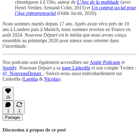
chroniqueur à
L’Obs
, auteur de
L’Âge de la multitude
(avec
Henri Verdier, Armand Colin, 2015) et
Un contrat social pour
l’âge entrepreneurial
(Odile Jacob, 2020).
Nous sommes mariés depuis 17 ans. Après avoir vécu près de 10
ans à Londres puis à Munich, nous sommes revenus en France en
août 2024.
Nouveau Départ
est le média que nous avons conçu
ensemble au printemps 2020 pour mieux nous orienter dans
l’incertitude.
Nos podcasts sont également accessibles sur
Apple Podcasts
et
Spotify
.
Nouveau Départ
a sa
page LinkedIn
et son compte Twitter :
@_NouveauDepart_
. Suivez-nous aussi individuellement sur
LinkedIn (
Laetitia
&
Nicolas
).
16
1
1
Partager
Discussion à propos de ce post