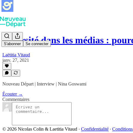
Diversité dans les médias : pou
S'abonner
Se connecter
Laëtitia Vitaud
janv. 27, 2021
Nouveau Départ | Interview | Nina Goswami
Écouter →
Commentaires
© 2026 Nicolas Colin & Laetitia Vitaud
·
Confidentialité
∙
Conditions