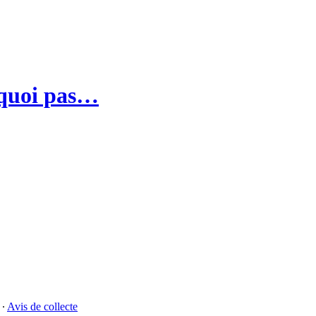
rquoi pas…
∙
Avis de collecte