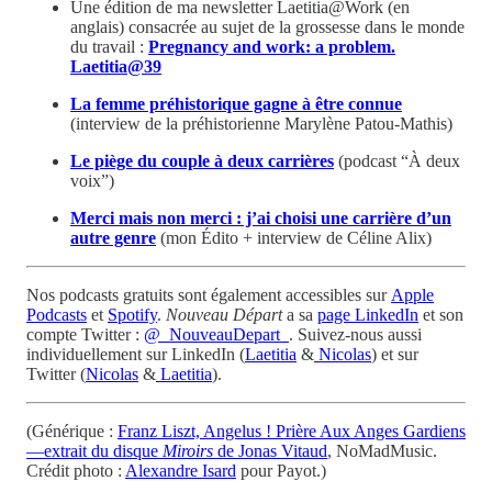
Une édition de ma newsletter Laetitia@Work (en
anglais) consacrée au sujet de la grossesse dans le monde
du travail :
Pregnancy and work: a problem.
Laetitia@39
La femme préhistorique gagne à être connue
(interview de la préhistorienne Marylène Patou-Mathis)
Le piège du couple à deux carrières
(podcast “À deux
voix”)
Merci mais non merci : j’ai choisi une carrière d’un
autre genre
(mon Édito + interview de Céline Alix)
Nos podcasts gratuits sont également accessibles sur
Apple
Podcasts
et
Spotify
.
Nouveau Départ
a sa
page LinkedIn
et son
compte Twitter :
@_NouveauDepart_
. Suivez-nous aussi
individuellement sur LinkedIn (
Laetitia
&
Nicolas
) et sur
Twitter (
Nicolas
&
Laetitia
).
(Générique :
Franz Liszt, Angelus ! Prière Aux Anges Gardiens
—extrait du disque
Miroirs
de Jonas Vitaud
, NoMadMusic.
Crédit photo :
Alexandre Isard
pour Payot.)