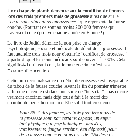
Une chape de plomb demeure sur la condition de femmes
lors des trois premiers mois de grossesse
ainsi que sur le
“deuil sans rituel ni reconnaissance”
que représente la fausse
couche. (Pourtant ce sont au moins 200 000 femmes qui
traversent cette épreuve chaque année en France !)
Le livre de Judith dénonce la non prise en charge
psychologique, sociale et médicale du début de la grossesse. Il
faut attendre trois mois pour obtenir le “certificat de grossesse”
à partir duquel les soins médicaux sont couverts à 100%. Cela
signifie-t-il qu’avant cela, la femme enceinte n’est pas
'“vraiment” enceinte ?
Cette non reconnaissance du début de grossesse est inséparable
du tabou de la fausse couche. Avant la fin du premier trimestre,
la femme enceinte est dans une sorte de “tiers état” : pas encore
vraiment enceinte, mais déjà tout à fait à la merci des
chamboulements hormonaux. Elle subit tout en silence.
Pour 85 % des femmes, les trois premiers mois de
la grossesse sont, par certains aspects, un enfer
tant physique que psychologique : nausées,
vomissements, fatigue extrême, état dépressif, peur
de la fausse couche et, dans près de 20% des cas,