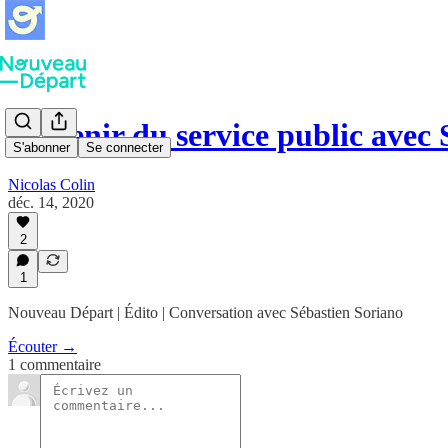
L'avenir du service public avec
S'abonner
Se connecter
Nicolas Colin
déc. 14, 2020
2
1
Nouveau Départ | Édito | Conversation avec Sébastien Soriano
Écouter →
1 commentaire