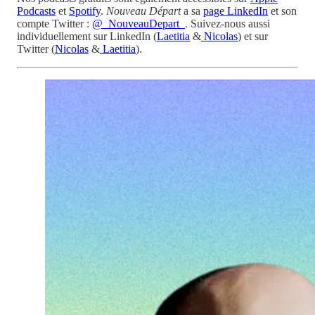
Podcasts
et
Spotify
.
Nouveau Départ
a sa
page LinkedIn
et son
compte Twitter :
@_NouveauDepart_
. Suivez-nous aussi
individuellement sur LinkedIn (
Laetitia
&
Nicolas
) et sur
Twitter (
Nicolas
&
Laetitia
).