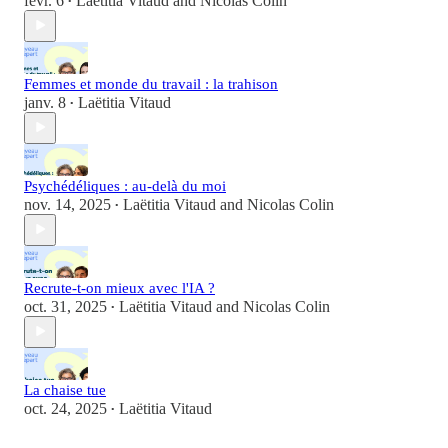
févr. 6
Laëtitia Vitaud
and
Nicolas Colin
•
Femmes et monde du travail : la trahison
janv. 8
Laëtitia Vitaud
•
Psychédéliques : au-delà du moi
nov. 14, 2025
Laëtitia Vitaud
and
Nicolas Colin
•
Recrute-t-on mieux avec l'IA ?
oct. 31, 2025
Laëtitia Vitaud
and
Nicolas Colin
•
La chaise tue
oct. 24, 2025
Laëtitia Vitaud
•