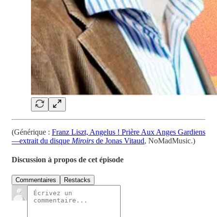
(Générique :
Franz Liszt, Angelus ! Prière Aux Anges Gardiens
—extrait du disque
Miroirs
de Jonas Vitaud
, NoMadMusic.)
Discussion à propos de cet épisode
Commentaires
Restacks