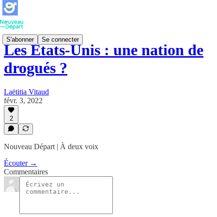
S'abonner
Se connecter
Les États-Unis : une nation de
drogués ?
Laëtitia Vitaud
févr. 3, 2022
2
Nouveau Départ | À deux voix
Écouter →
Commentaires