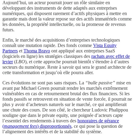
Aujourd’hui, un acteur pourrait jouer un rôle similaire en
développant des instruments de dette adaptés aux entreprises
numériques, qui disposent rarement d’actifs physiques à mettre en
garantie mais dont la valeur repose sur des actifs immatériels comme
les données, la propriété intellectuelle, ou la promesse de revenus
futurs.
Enfin, le marché des acquisitions d’entreprises technologiques
connaît une mutation rapide. Des fonds comme
Vista Equity
Partners
et
Thoma Bravo
ont appliqué aux entreprises SaaS
(logiciels en ligne) les stratégies classiques des
rachats avec effet de
levier
(
LBO
), et cette approche pourrait bientôt s’étendre à d’autres
secteurs du numérique. Reste à savoir qui sera le grand architecte de
cette transformation et jusqu’où elle pourra aller.
Ces évolutions ne sont pas sans risques. La
“bulle passive”
mise en
avant par Michael Green pourrait rendre les marchés extrêmement
vulnérables en cas de retournement brutal des flux financiers. Si les
fonds passifs se retrouvent en situation de vente forcée, il pourrait ne
plus y avoir d’acheteurs naturels sur le marché, ce qui amplifierait
une chute des cours. De son côté, le chercheur Ludovic Phalippou
souligne que dans le private equity, une poignée d’acteurs capte
l’essentiel des rendements à travers des
honoraires de gérance
(
management fees
) disproportionnés
, ce qui pose la question de
l’alignement des intérêts et de la stabilité du système.