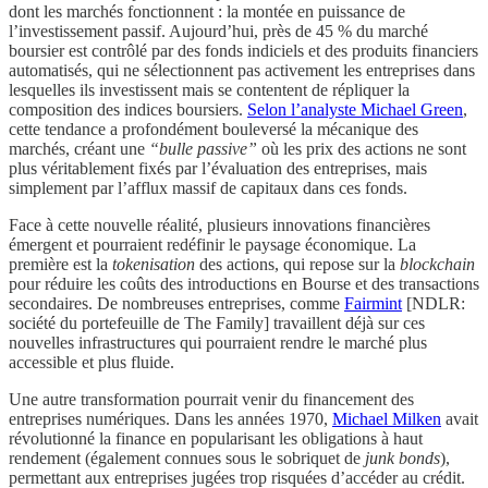
dont les marchés fonctionnent : la montée en puissance de
l’investissement passif. Aujourd’hui, près de 45 % du marché
boursier est contrôlé par des fonds indiciels et des produits financiers
automatisés, qui ne sélectionnent pas activement les entreprises dans
lesquelles ils investissent mais se contentent de répliquer la
composition des indices boursiers.
Selon l’analyste Michael Green
,
cette tendance a profondément bouleversé la mécanique des
marchés, créant une
“bulle passive”
où les prix des actions ne sont
plus véritablement fixés par l’évaluation des entreprises, mais
simplement par l’afflux massif de capitaux dans ces fonds.
Face à cette nouvelle réalité, plusieurs innovations financières
émergent et pourraient redéfinir le paysage économique. La
première est la
tokenisation
des actions, qui repose sur la
blockchain
pour réduire les coûts des introductions en Bourse et des transactions
secondaires. De nombreuses entreprises, comme
Fairmint
[NDLR:
société du portefeuille de The Family] travaillent déjà sur ces
nouvelles infrastructures qui pourraient rendre le marché plus
accessible et plus fluide.
Une autre transformation pourrait venir du financement des
entreprises numériques. Dans les années 1970,
Michael Milken
avait
révolutionné la finance en popularisant les obligations à haut
rendement (également connues sous le sobriquet de
junk bonds
),
permettant aux entreprises jugées trop risquées d’accéder au crédit.