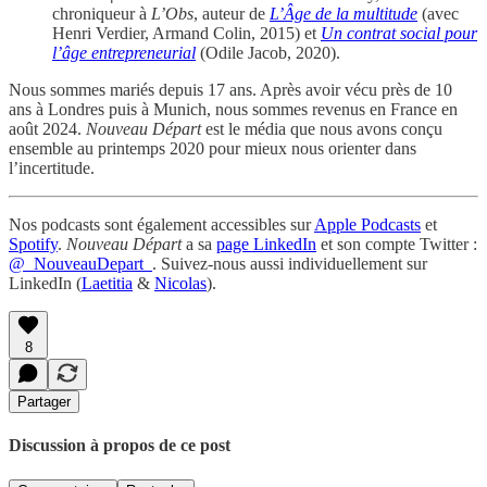
chroniqueur à
L’Obs
, auteur de
L’Âge de la multitude
(avec
Henri Verdier, Armand Colin, 2015) et
Un contrat social pour
l’âge entrepreneurial
(Odile Jacob, 2020).
Nous sommes mariés depuis 17 ans. Après avoir vécu près de 10
ans à Londres puis à Munich, nous sommes revenus en France en
août 2024.
Nouveau Départ
est le média que nous avons conçu
ensemble au printemps 2020 pour mieux nous orienter dans
l’incertitude.
Nos podcasts sont également accessibles sur
Apple Podcasts
et
Spotify
.
Nouveau Départ
a sa
page LinkedIn
et son compte Twitter :
@_NouveauDepart_
. Suivez-nous aussi individuellement sur
LinkedIn (
Laetitia
&
Nicolas
).
8
Partager
Discussion à propos de ce post