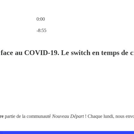
0:00
Heure actuelle: 0:00 / Temps total: -8:55
-8:55
 face au COVID-19. Le switch en temps de cr
re
partie de la communauté
Nouveau Départ
! Chaque lundi, nous envoy