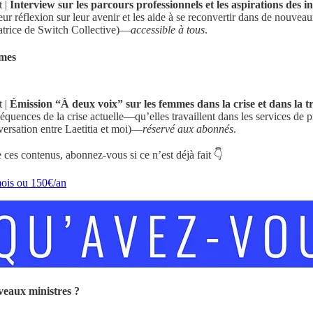
t |
Interview sur les parcours professionnels et les aspirations des
leur réflexion sur leur avenir et les aide à se reconvertir dans de nouve
atrice de Switch Collective)—
accessible à tous
.
mmes
t |
Émission “À deux voix” sur les femmes dans la crise et dans la tr
ences de la crise actuelle—qu’elles travaillent dans les services de pr
ersation entre Laetitia et moi)—
réservé aux abonnés
.
ces contenus, abonnez-vous si ce n’est déjà fait 👇
ois ou 150€/an
veaux ministres ?