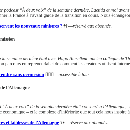
r podcast “À deux voix” de la semaine dernière, Laetitia et moi avo
ner la France à l’avant-garde de la transition en cours. Nous échangeons 
servent les nouveaux ministres ?
👬—
réservé aux abonnés
.
mission
e la semaine dernière était avec Hugo Amsellem, ancien collègue de T
on parcours entrepreneurial et de comment les créateurs utilisent Intern
endre sans permission
💁🏻‍♂️—
accessible à tous
.
s de l’Allemagne
 “À deux voix” de la semaine dernière était consacré à l’Allemagne
, 
e économique – et le complexe d’infériorité que tout cela nous inspire 
ces et faiblesses de l’Allemagne
👬—
réservé aux abonnés
.