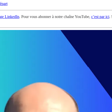
épart
ge LinkedIn
. Pour vous abonner à notre chaîne YouTube,
c’est par ici
.