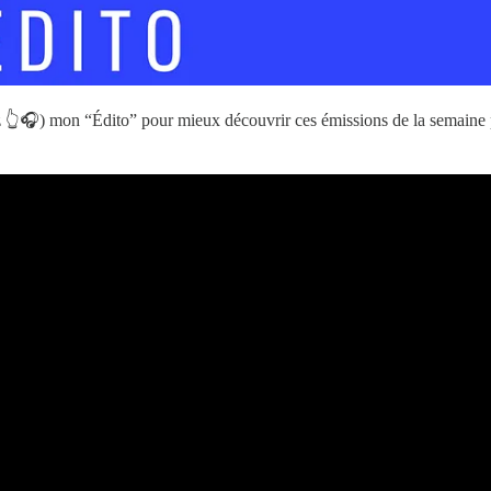
 👆🎧) mon “Édito” pour mieux découvrir ces émissions de la semaine pa