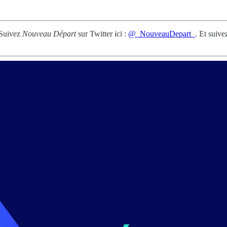
 Suivez
Nouveau Départ
sur Twitter ici :
@_NouveauDepart_
. Et suive