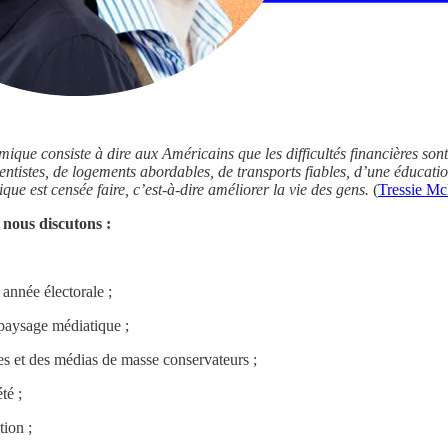
que consiste à dire aux Américains que les difficultés financières sont
entistes, de logements abordables, de transports fiables, d’une éducati
que est censée faire, c’est-à-dire améliorer la vie des gens.
(
Tressie M
 nous discutons :
année électorale ;
paysage médiatique ;
es et des médias de masse conservateurs ;
té ;
tion ;