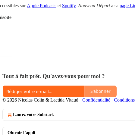
ccessibles sur
Apple Podcasts
et
Spotify
.
Nouveau Départ
a sa
page Li
pisode
Tout à fait prêt. Qu'avez-vous pour moi ?
S'abonner
© 2026 Nicolas Colin & Laetitia Vitaud
·
Confidentialité
∙
Conditions
Lancez votre Substack
Obtenir l’appli