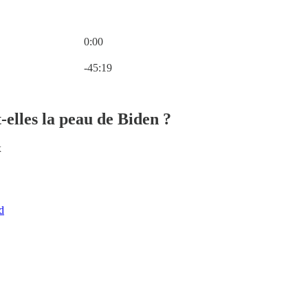
0:00
Heure actuelle: 0:00 / Temps total: -45:19
-45:19
-elles la peau de Biden ?
x
d