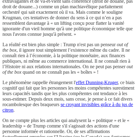
extravagantes et de va-et-vient sans cohérence (droit de douane, pas
droit de douane...) comme un plan machiavélique parfaitement
orchestré qui sait exactement où il va. Mais comme le souligne
Krugman, ces tentatives de donner du sens à ce qui n’en a pas
ressemblent davantage à « un lifting conçu pour flatter la vanité
ignorante d'un vieil homme qu'à une politique économique telle que
nous l'avons connue jusqu'à présent. »
La réalité est bien plus simple : Trump n'est pas un penseur
out of
the box
, il ignore tout simplement l’existence même du cadre. Il ne
connaît rien à l’économie, à la politique monétaire, aux finances
publiques, ni même au commerce international. Il ne connaît rien à
l’Histoire ni aux relations internationales. On ne peut pas penser
out
of the box
quand on ne connaît pas les « boîtes » !
Le phénomène rappelle étrangement l'
effet Dunning-Kruger
, ce biais
cognitif qui fait que les personnes les moins compétentes surestiment
leurs capacités tandis que les plus compétentes ont tendance à les
sous-estimer. Depuis deux mois, sans cesse, je pense à ce fait divers
rocambolesque des braqueurs
se croyant invisibles grâce à du jus de
citron
.
On ne compte plus les articles qui analysent la « politique » et le «
leadership » de Trump comme s'il s'agissait des actions d'une
personne informée et rationnelle. Or, de ses affirmations
factuellement erronées sur l’Ukraine (ou le Canada) aux fantasmes