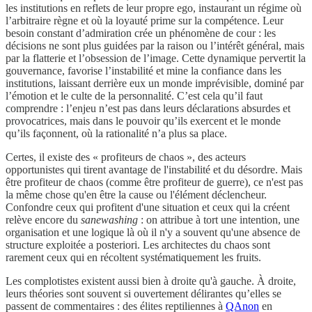
les institutions en reflets de leur propre ego, instaurant un régime où
l’arbitraire règne et où la loyauté prime sur la compétence. Leur
besoin constant d’admiration crée un phénomène de cour : les
décisions ne sont plus guidées par la raison ou l’intérêt général, mais
par la flatterie et l’obsession de l’image. Cette dynamique pervertit la
gouvernance, favorise l’instabilité et mine la confiance dans les
institutions, laissant derrière eux un monde imprévisible, dominé par
l’émotion et le culte de la personnalité. C’est cela qu’il faut
comprendre : l’enjeu n’est pas dans leurs déclarations absurdes et
provocatrices, mais dans le pouvoir qu’ils exercent et le monde
qu’ils façonnent, où la rationalité n’a plus sa place.
Certes, il existe des « profiteurs de chaos », des acteurs
opportunistes qui tirent avantage de l'instabilité et du désordre. Mais
être profiteur de chaos (comme être profiteur de guerre), ce n'est pas
la même chose qu'en être la cause ou l'élément déclencheur.
Confondre ceux qui profitent d'une situation et ceux qui la créent
relève encore du
sanewashing
: on attribue à tort une intention, une
organisation et une logique là où il n'y a souvent qu'une absence de
structure exploitée a posteriori. Les architectes du chaos sont
rarement ceux qui en récoltent systématiquement les fruits.
Les complotistes existent aussi bien à droite qu'à gauche. À droite,
leurs théories sont souvent si ouvertement délirantes qu’elles se
passent de commentaires : des élites reptiliennes à
QAnon
en