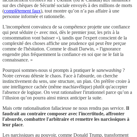
sur des chèques de Sécurité sociale envoyés à des millions de morts
(
complètement faux
), tout montre qu’on n’a pas affaire à une
personne informée et rationnelle.
L'incompétent convaincu de sa compétence projette une confiance
qui peut séduire (« avec moi, dès le premier jour, les prix à la
consommation vont baisser »), tandis que l'expert conscient de la
complexité des choses affiche une prudence qui peut être perçue
comme de l'hésitation. Comme le disait Darwin, « l'ignorance
engendre plus fréquemment la confiance en soi que ne le fait la
connaissance. »
Pourquoi sommes-nous si prompts à pratiquer le
sanewashing
?
Notre cerveau déteste le chaos. Face à l'absurde, on cherche
instinctivement du sens, une structure, un plan. On préfère croire à
une intelligence cachée (même machiavélique) plutôt qu'accepter
l'absence de logique. On veut rationaliser l'irrationnel parce qu’on a
l’illusion qu’on pourra ainsi mieux anticiper la suite.
Mais cette rationalisation fallacieuse ne nous rendra pas service.
Il
faudrait au contraire composer avec l'incertitude, affronter
l'absurde, combattre l'arbitraire et remettre les narcissiques à
leur place
.
Les narcissiques au pouvoir, comme Donald Trump, transforment