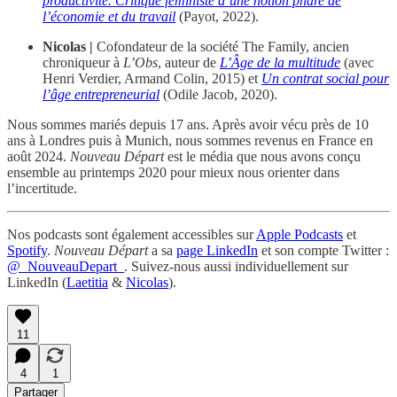
productivité. Critique féministe d’une notion phare de
l’économie et du travail
(Payot, 2022).
Nicolas |
Cofondateur de la société The Family, ancien
chroniqueur à
L’Obs
, auteur de
L’Âge de la multitude
(avec
Henri Verdier, Armand Colin, 2015) et
Un contrat social pour
l’âge entrepreneurial
(Odile Jacob, 2020).
Nous sommes mariés depuis 17 ans. Après avoir vécu près de 10
ans à Londres puis à Munich, nous sommes revenus en France en
août 2024.
Nouveau Départ
est le média que nous avons conçu
ensemble au printemps 2020 pour mieux nous orienter dans
l’incertitude.
Nos podcasts sont également accessibles sur
Apple Podcasts
et
Spotify
.
Nouveau Départ
a sa
page LinkedIn
et son compte Twitter :
@_NouveauDepart_
. Suivez-nous aussi individuellement sur
LinkedIn (
Laetitia
&
Nicolas
).
11
4
1
Partager