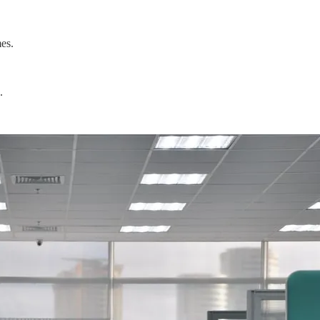
es.
.