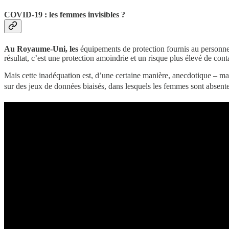
COVID-19 : les femmes invisibles ?
Au Royaume-Uni, les
équipements de protection fournis au personn
résultat, c’est une protection amoindrie et un risque plus élevé de c
Mais cette inadéquation est, d’une certaine manière, anecdotique – mal
sur des jeux de données biaisés, dans lesquels les femmes sont absente