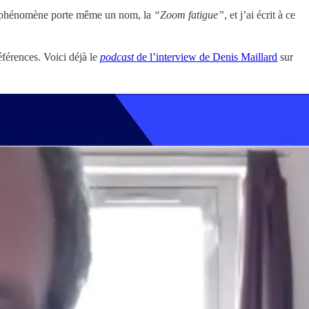
 phénomène porte même un nom, la
“Zoom fatigue”
, et j’ai écrit à ce
éférences. Voici déjà le
podcast
de l’interview de Denis Maillard
sur