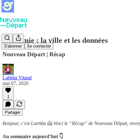
Pandémie : la ville et les données
S'abonner
Se connecter
Nouveau Départ | Récap
Laëtitia Vitaud
mai 07, 2020
1
Partager
Bonjour, c’est Laetitia
🤗
Voici le “Récap” de
Nouveau Départ
, envo
Au sommaire aujourd’hui 👇