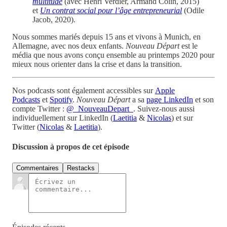
multitude
(avec Henri Verdier, Armand Colin, 2015)
et
Un contrat social pour l’âge entrepreneurial
(Odile
Jacob, 2020).
Nous sommes mariés depuis 15 ans et vivons à Munich, en
Allemagne, avec nos deux enfants.
Nouveau Départ
est le
média que nous avons conçu ensemble au printemps 2020 pour
mieux nous orienter dans la crise et dans la transition.
Nos podcasts sont également accessibles sur
Apple
Podcasts
et
Spotify
.
Nouveau Départ
a sa
page LinkedIn
et son
compte Twitter :
@_NouveauDepart_
. Suivez-nous aussi
individuellement sur LinkedIn (
Laetitia
&
Nicolas
) et sur
Twitter (
Nicolas
&
Laetitia
).
Discussion à propos de cet épisode
Commentaires
Restacks