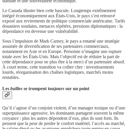
stabilité et une souveraineté économique.
Le Canada illustre bien cette bascule. Longtemps extrêmement
intégré économiquement aux États-Unis, le pays s’est retrouvé
exposé aux revirements de politique commerciale américaine. Tarifs
douaniers soudains, menaces répétées, pressions diplomatiques : la
dépendance est devenue une vulnérabilité.
Sous l’impulsion de Mark Carney, le pays a entamé une stratégie
assumée de diversification de ses partenaires commerciaux,
notamment en Asie et en Europe. Personne n’imagine une rupture
totale avec les États-Unis. Mais l’objectif est de réduire la part de
cette dépendance pour ne plus être à la merci d’un partenaire abusif.
À court terme, cette transition va coûter cher : investissements
lourds, réorganisation des chaînes logistiques, marchés moins
rentables.
Les
bullies
se trompent toujours sur un point
Qu’il s’agisse d’un conjoint violent, d’un manager toxique ou d’une
superpuissance agressive, les dominants partagent souvent la même
croyance : plus les autres dépendent d’eux, plus ils sont forts. Ils
pensent que la peur de perdre le confort matériel, l’accès au marché,
le salaire élevé ou les avantages empêchera toute remise en cause.