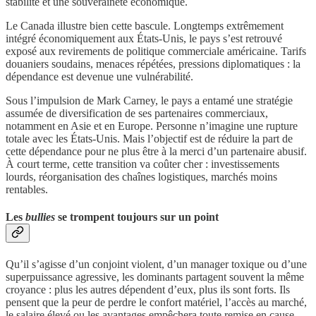
stabilité et une souveraineté économique.
Le Canada illustre bien cette bascule. Longtemps extrêmement
intégré économiquement aux États-Unis, le pays s’est retrouvé
exposé aux revirements de politique commerciale américaine. Tarifs
douaniers soudains, menaces répétées, pressions diplomatiques : la
dépendance est devenue une vulnérabilité.
Sous l’impulsion de Mark Carney, le pays a entamé une stratégie
assumée de diversification de ses partenaires commerciaux,
notamment en Asie et en Europe. Personne n’imagine une rupture
totale avec les États-Unis. Mais l’objectif est de réduire la part de
cette dépendance pour ne plus être à la merci d’un partenaire abusif.
À court terme, cette transition va coûter cher : investissements
lourds, réorganisation des chaînes logistiques, marchés moins
rentables.
Les
bullies
se trompent toujours sur un point
Qu’il s’agisse d’un conjoint violent, d’un manager toxique ou d’une
superpuissance agressive, les dominants partagent souvent la même
croyance : plus les autres dépendent d’eux, plus ils sont forts. Ils
pensent que la peur de perdre le confort matériel, l’accès au marché,
le salaire élevé ou les avantages empêchera toute remise en cause.