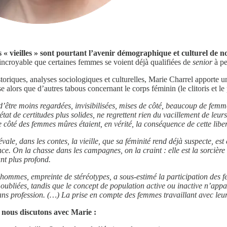
les « vieilles » sont pourtant l’avenir démographique et culturel de n
 incroyable que certaines femmes se voient déjà qualifiées de
senior
à pe
storiques, analyses sociologiques et culturelles, Marie Charrel apporte u
 alors que d’autres tabous concernant le corps féminin (le clitoris et le 
t d’être moins regardées, invisibilisées, mises de côté, beaucoup de femm
état de certitudes plus solides, ne regrettent rien du vacillement de leur
 de côté des femmes mûres étaient, en vérité, la conséquence de cette libe
évale, dans les contes, la vieille, que sa féminité rend déjà suspecte, e
nce. On la chasse dans les campagnes, on la craint : elle est la sorcière
nt plus profond.
es hommes, empreinte de stéréotypes, a sous-estimé la participation des f
oubliées, tandis que le concept de population active ou inactive n’appar
sans profession. (…) La prise en compte des femmes travaillant avec le
, nous discutons avec Marie :