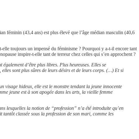
dian féminin (43,4 ans) est plus élevé que l’âge médian masculin (40,6
st-elle toujours un impensé du féminisme ? Pourquoi y a-t-il encore tant
nopause inspire-t-elle tant de terreur chez celles qui s’en approchent ?
nt également d’être plus libres. Plus heureuses. Elles se
lles sont plus sûres de leurs désirs et de leurs corps. (…) Et si
un visage hideux, elle est le monstre tendant la jeune innocente
emme jeune est à son apogée dans les arts, la vieille femme
ans lesquelles la notion de “profession” n’a été introduite qu’en
it tantôt classée sous la profession de son mari, comme les