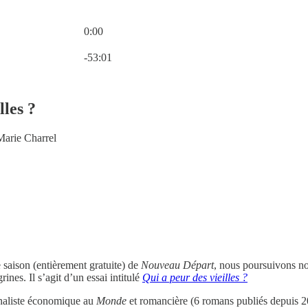
0:00
Heure actuelle: 0:00 / Temps total: -53:01
-53:01
lles ?
Marie Charrel
 saison (entièrement gratuite) de
Nouveau Départ
, nous poursuivons no
ines. Il s’agit d’un essai intitulé
Qui a peur des vieilles ?
rnaliste économique au
Monde
et romancière (6 romans publiés depuis 2