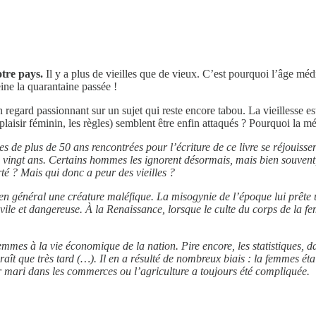
otre pays.
Il y a plus de vieilles que de vieux. C’est pourquoi l’âge mé
ine la quarantaine passée !
n regard passionnant sur un sujet qui reste encore tabou. La vieillesse e
plaisir féminin, les règles) semblent être enfin attaqués ? Pourquoi la mé
es de plus de 50 ans rencontrées pour l’écriture de ce livre se réjouisse
s vingt ans. Certains hommes les ignorent désormais, mais bien souvent, e
rté ? Mais qui donc a peur des vieilles ?
st en général une créature maléfique. La misogynie de l’époque lui prête 
 vile et dangereuse. À la Renaissance, lorsque le culte du corps de la f
emmes à la vie économique de la nation. Pire encore, les statistiques, d
aît que très tard (…). Il en a résulté de nombreux biais : la femmes éta
ur mari dans les commerces ou l’agriculture a toujours été compliquée.