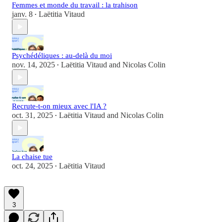
Femmes et monde du travail : la trahison
janv. 8
Laëtitia Vitaud
•
Psychédéliques : au-delà du moi
nov. 14, 2025
Laëtitia Vitaud
and
Nicolas Colin
•
Recrute-t-on mieux avec l'IA ?
oct. 31, 2025
Laëtitia Vitaud
and
Nicolas Colin
•
La chaise tue
oct. 24, 2025
Laëtitia Vitaud
•
3