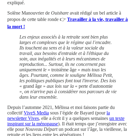
expliqué.
Solène Manouvrier de
Ouishare
avait rédigé un bel article à
propos de cette table ronde 👉
Travailler à la vie, travailler à
la mort !
Les enjeux associés à la retraite sont bien plus
larges et complexes que le régime qui l’encadre.
Ils touchent au sens et à la valeur sociale du
travail, aux besoins d'entraide et à l'éthique du
soin, aux inégalités et à leurs mécanismes de
reproduction... Surtout, ils ne concernent pas
uniquement le
« troisième âge »
mais tous les
âges. Pourtant, comme le souligne Mélissa Petit,
les politiques publiques font tout l'inverse. Des lois
« grand âge »
aux lois sur la
« perte d'autonomie
»
, on n'arrive pas à considérer nos parcours de vie
dans leur ensemble.
Depuis l’automne 2021, Mélissa et moi faisons partie du
collectif
ViveS Media
sous l’égide de Bayard (pour
la
newsletter Vives
, elle a écrit il y a quelques semaines
un texte
inspirant sur la ménopause
). Il était temps que j’enregistre avec
elle pour
Nouveau Départ
un podcast sur l’âge, la vieillesse, la
retraite et les liens entre les générations !