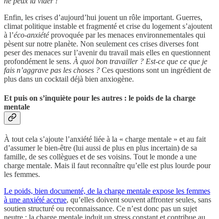
ne peux la vider !
Enfin, les crises d’aujourd’hui jouent un rôle important. Guerres,
climat politique instable et fragmenté et crise du logement s’ajoutent
à l’
éco-anxiété
provoquée par les menaces environnementales qui
pèsent sur notre planète. Non seulement ces crises diverses font
peser des menaces sur l’avenir du travail mais elles en questionnent
profondément le sens.
À quoi bon travailler ? Est-ce que ce que je
fais n’aggrave pas les choses ?
Ces questions sont un ingrédient de
plus dans un cocktail déjà bien anxiogène.
Et puis on s’inquiète pour les autres : le poids de la charge
mentale
À tout cela s’ajoute l’anxiété liée à la « charge mentale » et au fait
d’assumer le bien-être (lui aussi de plus en plus incertain) de sa
famille, de ses collègues et de ses voisins. Tout le monde a une
charge mentale. Mais il faut reconnaître qu’elle est plus lourde pour
les femmes.
Le poids, bien documenté, de la charge mentale expose les femmes
à une anxiété accrue
, qu’elles doivent souvent affronter seules, sans
soutien structuré ou reconnaissance. Ce n’est donc pas un sujet
neutre : la charge mentale induit un stress constant et contribue au