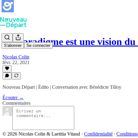
Un paradigme est une vision d
S'abonner
Se connecter
Nicolas Colin
févr. 22, 2021
Nouveau Départ | Édito | Conversation avec Bénédicte Tilloy
Écouter →
Commentaires
© 2026 Nicolas Colin & Laetitia Vitaud
·
Confidentialité
∙
Conditions