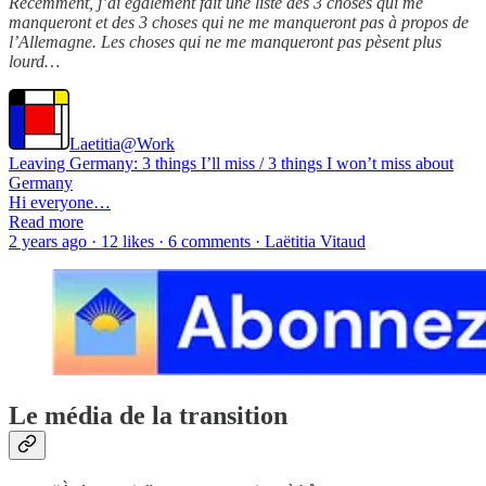
Récemment, j’ai également fait une liste des 3 choses qui me
manqueront et des 3 choses qui ne me manqueront pas à propos de
l’Allemagne. Les choses qui ne me manqueront pas pèsent plus
lourd…
Laetitia@Work
Leaving Germany: 3 things I’ll miss / 3 things I won’t miss about
Germany
Hi everyone…
Read more
2 years ago · 12 likes · 6 comments · Laëtitia Vitaud
Le média de la transition