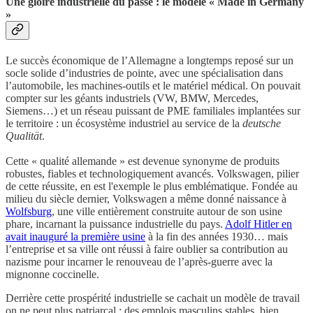
Une gloire industrielle du passé : le modèle « Made in Germany
»
Le succès économique de l’Allemagne a longtemps reposé sur un
socle solide d’industries de pointe, avec une spécialisation dans
l’automobile, les machines-outils et le matériel médical. On pouvait
compter sur les géants industriels (VW, BMW, Mercedes,
Siemens…) et un réseau puissant de PME familiales implantées sur
le territoire : un écosystème industriel au service de la
deutsche
Qualität
.
Cette « qualité allemande » est devenue synonyme de produits
robustes, fiables et technologiquement avancés. Volkswagen, pilier
de cette réussite, en est l'exemple le plus emblématique. Fondée au
milieu du siècle dernier, Volkswagen a même donné naissance à
Wolfsburg
, une ville entièrement construite autour de son usine
phare, incarnant la puissance industrielle du pays.
Adolf Hitler en
avait inauguré la première usine
à la fin des années 1930… mais
l’entreprise et sa ville ont réussi à faire oublier sa contribution au
nazisme pour incarner le renouveau de l’après-guerre avec la
mignonne coccinelle.
Derrière cette prospérité industrielle se cachait un modèle de travail
on ne peut plus patriarcal : des emplois masculins stables, bien