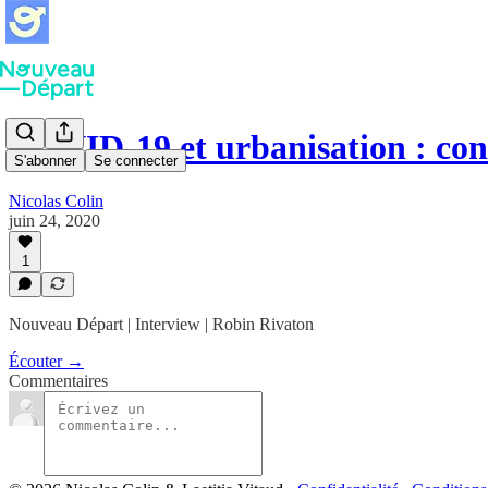
COVID-19 et urbanisation : co
S'abonner
Se connecter
Nicolas Colin
juin 24, 2020
1
Nouveau Départ | Interview | Robin Rivaton
Écouter →
Commentaires