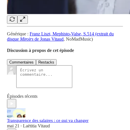
Générique :
Franz Liszt, Mephisto-Valse, S.514 (extrait du
disque
Miroirs
de Jonas Vitaud
, NoMadMusic)
Discussion à propos de cet épisode
Commentaires
Restacks
Épisodes récents
Transparence des salaires : ce qui va changer
mai 21
Laëtitia Vitaud
•