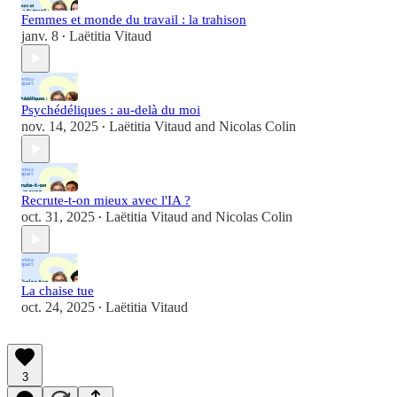
Femmes et monde du travail : la trahison
janv. 8
Laëtitia Vitaud
•
Psychédéliques : au-delà du moi
nov. 14, 2025
Laëtitia Vitaud
and
Nicolas Colin
•
Recrute-t-on mieux avec l'IA ?
oct. 31, 2025
Laëtitia Vitaud
and
Nicolas Colin
•
La chaise tue
oct. 24, 2025
Laëtitia Vitaud
•
3