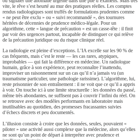
ou signaler une anomalie urgente dans une pile d’examens. Mais très
vite, le rêve s’est heurté au mur des pratiques réelles. Les comptes
rendus radiologiques sont truffés de formulations prudentes comme
« ne peut être exclu » ou « suivi recommandé », des tournures
héritées de décennies de prudence médico-légale. Pour un
algorithme, cette « langue de précaution » est un casse-tête : il finit
par voir des urgences partout, incapable de distinguer ce qui relève
de la précaution juridique ou du risque clinique réel.
La radiologie est pleine d’exceptions. L’IA excelle sur les 90 % de
cas fréquents, mais c’est le reste — les cas rares, atypiques,
improbables — qui fait la différence en médecine. Un radiologue
humain, grâce à son expérience, peut reconnaître l’inattendu,
improviser un raisonnement sur un cas qu’il n’a jamais vu (un
traumatisme particulier, une pathologie rarissime). L’algorithme, lui,
reste prisonnier de son entraînement : il ne voit que ce qu’il a appris
à voir. On touche ici à une limite structurelle : les données du passé,
même très abondantes, ne suffisent pas à couvrir l’infini du réel. On
se retrouve avec des modèles performants en laboratoire mais
inutilisables au quotidien, des promesses fracassantes suivies
d’échecs discrets et peu documentés.
L’illusion consiste à croire que les données, seules, pouvaient «
piloter » une activité aussi complexe que la médecine, alors qu’elles
ne sont qu’un point de départ à interpréter avec prudence et