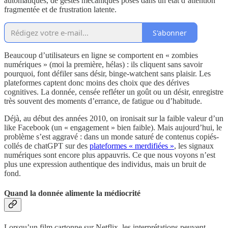
automatiques, de gestes mécaniques posés dans un état d’attention
fragmentée et de frustration latente.
S'abonner
Beaucoup d’utilisateurs en ligne se comportent en « zombies
numériques » (moi la première, hélas) : ils cliquent sans savoir
pourquoi, font défiler sans désir, binge-watchent sans plaisir. Les
plateformes captent donc moins des choix que des dérives
cognitives. La donnée, censée refléter un goût ou un désir, enregistre
très souvent des moments d’errance, de fatigue ou d’habitude.
Déjà, au début des années 2010, on ironisait sur la faible valeur d’un
like Facebook (un « engagement » bien faible). Mais aujourd’hui, le
problème s’est aggravé : dans un monde saturé de contenus copiés-
collés de chatGPT sur des
plateformes « merdifiées »
, les signaux
numériques sont encore plus appauvris. Ce que nous voyons n’est
plus une expression authentique des individus, mais un bruit de
fond.
Quand la donnée alimente la médiocrité
Lorsqu’un film cartonne sur Netflix, les interprétations peuvent