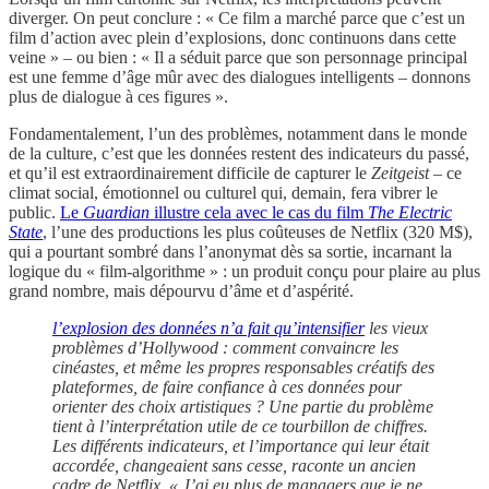
diverger. On peut conclure : « Ce film a marché parce que c’est un
film d’action avec plein d’explosions, donc continuons dans cette
veine » – ou bien : « Il a séduit parce que son personnage principal
est une femme d’âge mûr avec des dialogues intelligents – donnons
plus de dialogue à ces figures ».
Fondamentalement, l’un des problèmes, notamment dans le monde
de la culture, c’est que les données restent des indicateurs du passé,
et qu’il est extraordinairement difficile de capturer le
Zeitgeist
– ce
climat social, émotionnel ou culturel qui, demain, fera vibrer le
public.
Le
Guardian
illustre cela avec le cas du film
The Electric
State
, l’une des productions les plus coûteuses de Netflix (320 M$),
qui a pourtant sombré dans l’anonymat dès sa sortie, incarnant la
logique du « film-algorithme » : un produit conçu pour plaire au plus
grand nombre, mais dépourvu d’âme et d’aspérité.
l’explosion des données n’a fait qu’intensifier
les vieux
problèmes d’Hollywood : comment convaincre les
cinéastes, et même les propres responsables créatifs des
plateformes, de faire confiance à ces données pour
orienter des choix artistiques ? Une partie du problème
tient à l’interprétation utile de ce tourbillon de chiffres.
Les différents indicateurs, et l’importance qui leur était
accordée, changeaient sans cesse, raconte un ancien
cadre de Netflix. « J’ai eu plus de managers que je ne