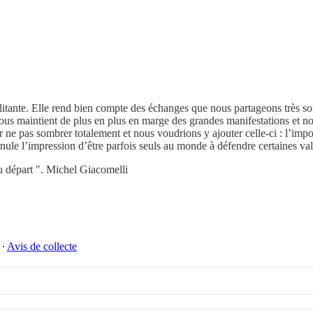
militante. Elle rend bien compte des échanges que nous partageons très s
s maintient de plus en plus en marge des grandes manifestations et nous
ne pas sombrer totalement et nous voudrions y ajouter celle-ci : l’impo
annule l’impression d’être parfois seuls au monde à défendre certaines val
u départ ". Michel Giacomelli
∙
Avis de collecte