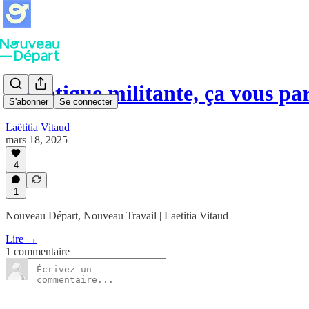
La fatigue militante, ça vous par
S'abonner
Se connecter
Laëtitia Vitaud
mars 18, 2025
4
1
Nouveau Départ, Nouveau Travail | Laetitia Vitaud
Lire →
1 commentaire