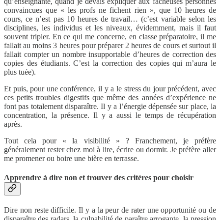
qu’enseignante, quand je devais expliquer aux fâcheuses personnes
convaincues que « les profs ne fichent rien », que 10 heures de
cours, ce n’est pas 10 heures de travail… (c’est variable selon les
disciplines, les individus et les niveaux, évidemment, mais il faut
souvent tripler. En ce qui me concerne, en classe préparatoire, il me
fallait au moins 3 heures pour préparer 2 heures de cours et surtout il
fallait compter un nombre insupportable d’heures de correction des
copies des étudiants. C’est la correction des copies qui m’aura le
plus tuée).
Et puis, pour une conférence, il y a le stress du jour précédent, avec
ces petits troubles digestifs que même des années d’expérience ne
font pas totalement disparaître. Il y a l’énergie dépensée sur place, la
concentration, la présence. Il y a aussi le temps de récupération
après.
Tout cela pour « la visibilité » ? Franchement, je préfère
généralement rester chez moi à lire, écrire ou dormir. Je préfère aller
me promener ou boire une bière en terrasse.
Apprendre à dire non et trouver des critères pour choisir
Dire non reste difficile. Il y a la peur de rater une opportunité ou de
disparaître des radars, la culpabilité de paraître arrogante, la pression