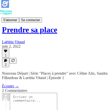
Places à prendre
S'abonner
Se connecter
Prendre sa place
Laëtitia Vitaud
juin 2, 2022
1
2
Nouveau Départ | Série "Places à prendre" avec Céline Alix, Sandra
Fillaudeau & Laetitia Vitaud | Épisode 1
Écouter →
2 Commentaires