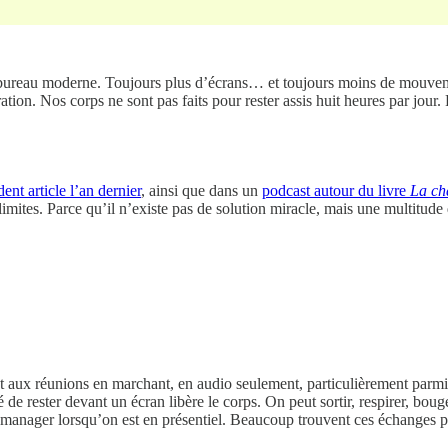
e bureau moderne. Toujours plus d’écrans… et toujours moins de mouveme
ation. Nos corps ne sont pas faits pour rester assis huit heures par jour.
ent article l’an dernier
, ainsi que dans un
podcast autour du livre
La ch
s limites. Parce qu’il n’existe pas de solution miracle, mais une multitud
nt aux réunions en marchant, en audio seulement, particulièrement parmi m
 de rester devant un écran libère le corps. On peut sortir, respirer, boug
manager lorsqu’on est en présentiel. Beaucoup trouvent ces échanges plu