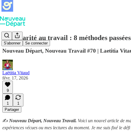
Sédentarité au travail : 8 méthodes passées
S'abonner
Se connecter
Nouveau Départ, Nouveau Travail #70 | Laetitia Vit
Laëtitia Vitaud
févr. 17, 2026
9
1
1
Partager
✍️
Nouveau Départ, Nouveau Travail.
Voici un nouvel article de ma
expériences vécues ou mes lectures du moment. Je me suis fixé le défi