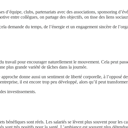
rses d’équipe, clubs, partenariats avec des associations, sponsoring d’év
ive entre collègues, on partage des objectifs, on tisse des liens sociau
s cela demande du temps, de l’énergie et un engagement sincère de l’organ
on du travail pour encourager naturellement le mouvement. Cela peut passe
ne plus grande variété de tâches dans la journée.
 approche donne aussi un sentiment de liberté corporelle, à l’opposé de
entreprise, il est encore trop peu développé, alors qu’il peut transform
 des investissements.
s bénéfiques sont réels. Les salariés se lèvent plus souvent pour les care
s sont très positifs pour la santé. L’ambiance est souvent plus détendue