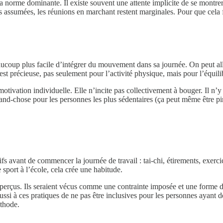
i la norme dominante. Il existe souvent une attente implicite de se montr
assumées, les réunions en marchant restent marginales. Pour que cela fon
ucoup plus facile d’intégrer du mouvement dans sa journée. On peut all
é est précieuse, pas seulement pour l’activité physique, mais pour l’équili
otivation individuelle. Elle n’incite pas collectivement à bouger. Il 
and-chose pour les personnes les plus sédentaires (ça peut même être pir
ifs avant de commencer la journée de travail : tai-chi, étirements, exer
sport à l’école, cela crée une habitude.
al perçus. Ils seraient vécus comme une contrainte imposée et une forme d
ssi à ces pratiques de ne pas être inclusives pour les personnes ayant d
éthode.