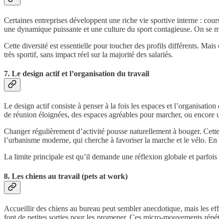
Certaines entreprises développent une riche vie sportive interne : cou
une dynamique puissante et une culture du sport contagieuse. On se mot
Cette diversité est essentielle pour toucher des profils différents. Mai
très sportif, sans impact réel sur la majorité des salariés.
7. Le design actif et l’organisation du travail
Le design actif consiste à penser à la fois les espaces et l’organisati
de réunion éloignées, des espaces agréables pour marcher, ou encore u
Changer régulièrement d’activité pousse naturellement à bouger. Cette
l’urbanisme moderne, qui cherche à favoriser la marche et le vélo. En 
La limite principale est qu’il demande une réflexion globale et parfois
8. Les chiens au travail (pets at work)
Accueillir des chiens au bureau peut sembler anecdotique, mais les effet
font de petites sorties pour les promener. Ces micro-mouvements répété