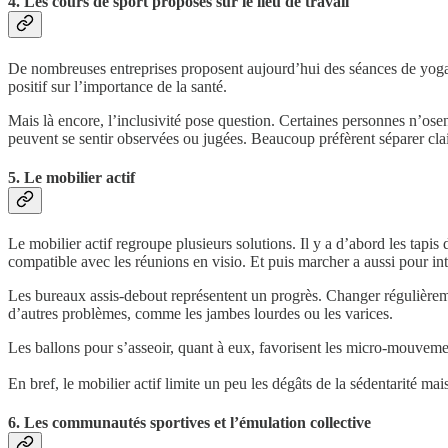
4. Les cours de sport proposés sur le lieu de travail
De nombreuses entreprises proposent aujourd’hui des séances de yoga, de
positif sur l’importance de la santé.
Mais là encore, l’inclusivité pose question. Certaines personnes n’osen
peuvent se sentir observées ou jugées. Beaucoup préfèrent séparer clair
5. Le mobilier actif
Le mobilier actif regroupe plusieurs solutions. Il y a d’abord les tapis
compatible avec les réunions en visio. Et puis marcher a aussi pour inté
Les bureaux assis-debout représentent un progrès. Changer régulièremen
d’autres problèmes, comme les jambes lourdes ou les varices.
Les ballons pour s’asseoir, quant à eux, favorisent les micro-mouvemen
En bref, le mobilier actif limite un peu les dégâts de la sédentarité mais
6. Les communautés sportives et l’émulation collective