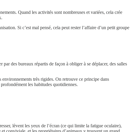
énements. Quand les activités sont nombreuses et variées, cela crée
x.
isation. Si c’est mal pensé, cela peut rester l’affaire d’un petit groupe
r par des bureaux répartis de façon à obliger à se déplacer, des salles
s environnements très rigides. On retrouve ce principe dans
er profondément les habitudes quotidiennes.
sser, lèvent les yeux de l’écran (ce qui limite la fatigue oculaire),
 et conviviale, et les propriétaires d’animaux y trouvent un grand