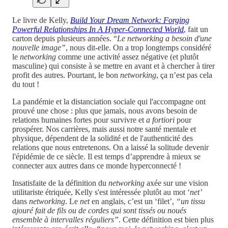
Le livre de Kelly,
Build Your Dream Network: Forging
Powerful Relationships In A Hyper-Connected World
, fait un
carton depuis plusieurs années. “
Le networking a besoin d'une
nouvelle image”
, nous dit-elle. On a trop longtemps considéré
le
networking
comme une activité assez négative (et plutôt
masculine) qui consiste à se mettre en avant et à chercher à tirer
profit des autres. Pourtant, le bon
networking
, ça n’est pas cela
du tout !
La pandémie et la distanciation sociale qui l'accompagne ont
prouvé une chose : plus que jamais, nous avons besoin de
relations humaines fortes pour survivre et
a fortiori
pour
prospérer. Nos carrières, mais aussi notre santé mentale et
physique, dépendent de la solidité et de l'authenticité des
relations que nous entretenons. On a laissé la solitude devenir
l'épidémie de ce siècle. Il est temps d’apprendre à mieux se
connecter aux autres dans ce monde hyperconnecté !
Insatisfaite de la définition du
networking
axée sur une vision
utilitariste étriquée, Kelly s'est intéressée plutôt au mot ‘
net’
dans
networking
. Le
net
en anglais, c’est un ‘filet’,
“un tissu
ajouré fait de fils ou de cordes qui sont tissés ou noués
ensemble à intervalles réguliers”
. Cette définition est bien plus