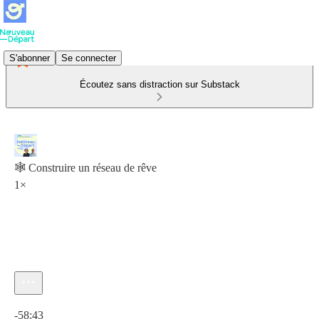
S'abonner
Se connecter
Écoutez sans distraction sur Substack
🕸️ Construire un réseau de rêve
1×
Heure actuelle: 0:00 / Temps total: -58:43
-58:43