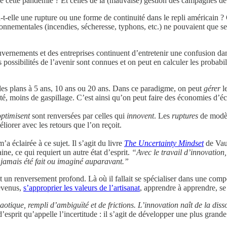
de cette pandémie ? Et celles de la (mauvaise) gestion des campagnes de
t-elle une rupture ou une forme de continuité dans le repli américain ?
nementales (incendies, sécheresse, typhons, etc.) ne pouvaient que se 
vernements et des entreprises continuent d’entretenir une confusion dang
 possibilités de l’avenir sont connues et on peut en calculer les probabili
e des plans à 5 ans, 10 ans ou 20 ans. Dans ce paradigme, on peut
gérer
le
té, moins de gaspillage. C’est ainsi qu’on peut faire des économies d’éc
optimisent
sont renversées par celles qui
innovent
. Les
ruptures
de modèle
liorer avec les retours que l’on reçoit.
 éclairée à ce sujet. Il s’agit du livre
The Uncertainty Mindset
de Vaug
ne, ce qui requiert un autre état d’esprit.
“Avec le travail d’innovation
a jamais été fait ou imaginé auparavant.”
st un renversement profond. Là où il fallait se spécialiser dans une comp
revenus,
s’approprier les valeurs de l’artisanat
, apprendre à apprendre, se
otique, rempli d’ambiguïté et de frictions. L’innovation naît de la diss
 d’esprit qu’appelle l’incertitude : il s’agit de développer une plus grand