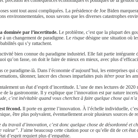
avec précision les conséquences économiques et politiques de la gestion 
choses sont tout aussi compliquées. La présidence de Joe Biden marquera-
 environnementales, nous savons que les diverses catastrophes environ
ra dominée par l’incertitude.
Le problème, c’est que la plupart des gou
me à un changement de paradigme. Le
risque
désigne une situation où les
babilités qui s’y rattachent.
activité bien connue du paradigme industriel. Elle fait partie intégrant
oi qu’on fasse, on doit le faire de mieux en mieux, avec plus d’efficaci
 ce paradigme-là. Dans l’économie d’aujourd’hui, les entreprises qui
rmations, tâtonner, lancer des choses imparfaites puis
itérer
pour les amé
alement un état d’esprit d’incertitude. L’une de mes lectures de 2020 m’a
 de la gastronomie. Il y explique que l’innovation est par nature incertai
itude, c’est inévitable quand vous cherchez à faire quelque chose qui n’
 est fécond.
Il porte en germe l’innovation. À l’échelle individuelle, c’e
unique, être plus polyvalent, éventuellement avoir plusieurs sources de 
e du travail d’innovation, c’est donc quelque chose de désordonné et cha
de valeur”
. J’aime beaucoup cette citation pour ce qu’elle dit de cet état
at d’esprit requiert plus d’empathie.