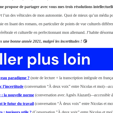
e propose de partager avec vous mes trois résolutions intellectuell
rt
l’un des véhicules de mon autonomie. Quoi de mieux qu’un média pou
en lisant des romans, en particulier de points de vue culturels différen
 cérébrale et culturelle en perfectionnant mon allemand. J’habite désorma
ous une bonne année 2021, malgré les incertitudes !
😘
uveau paradigme ?
(note de lecture + la transcription intégrale en fran
 l’incertitude
(conversation “À deux voix” entre Nicolas et moi)
—acce
 : la nouvelle norme
(conversation avec Agnès Alazard)
—accessible à
t le futur du travail
(conversation “À deux voix” entre Nicolas et mo
s : toujours utile ?
(Conversation "À deux voix” entre Nicolas et moi