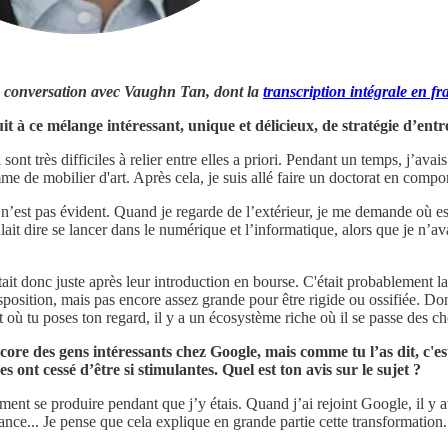
te conversation avec Vaughn Tan, dont la
transcription intégrale en fr
it à ce mélange intéressant, unique et délicieux, de stratégie d’en
i sont très difficiles à relier entre elles a priori. Pendant un temps, j’ava
me de mobilier d'art. Après cela, je suis allé faire un doctorat en comp
 n’est pas évident. Quand je regarde de l’extérieur, je me demande où es
ait dire se lancer dans le numérique et l’informatique, alors que je n’ava
tait donc juste après leur introduction en bourse. C'était probablement la
sposition, mais pas encore assez grande pour être rigide ou ossifiée. D
t où tu poses ton regard, il y a un écosystème riche où il se passe des c
core des gens intéressants chez Google, mais comme tu l’as dit, c'es
s ont cessé d’être si stimulantes. Quel est ton avis sur le sujet ?
ement se produire pendant que j’y étais. Quand j’ai rejoint Google, il y 
nce... Je pense que cela explique en grande partie cette transformation