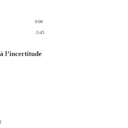
0:00
Heure actuelle: 0:00 / Temps total: -5:45
-5:45
à l’incertitude
 !