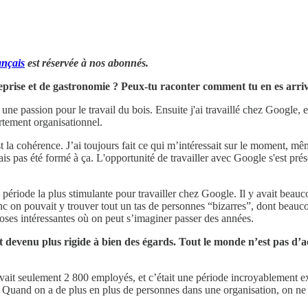
ançais
est réservée à nos abonnés.
treprise et de gastronomie ? Peux-tu raconter comment tu en es arri
is une passion pour le travail du bois. Ensuite j'ai travaillé chez Google, 
ortement organisationnel.
t la cohérence. J’ai toujours fait ce qui m’intéressait sur le moment, mê
is pas été formé à ça. L'opportunité de travailler avec Google s'est prés
 période la plus stimulante pour travailler chez Google. Il y avait beauco
onc on pouvait y trouver tout un tas de personnes “bizarres”, dont beauc
hoses intéressantes où on peut s’imaginer passer des années.
t devenu plus rigide à bien des égards. Tout le monde n’est pas d’a
avait seulement 2 800 employés, et c’était une période incroyablement exc
. Quand on a de plus en plus de personnes dans une organisation, on ne p