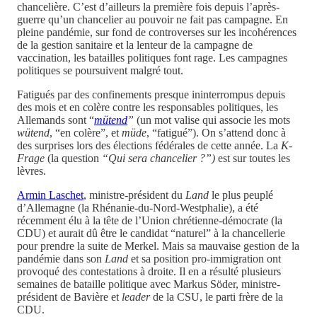
chancelière. C’est d’ailleurs la première fois depuis l’après-
guerre qu’un chancelier au pouvoir ne fait pas campagne. En
pleine pandémie, sur fond de controverses sur les incohérences
de la gestion sanitaire et la lenteur de la campagne de
vaccination, les batailles politiques font rage. Les campagnes
politiques se poursuivent malgré tout.
Fatigués par des confinements presque ininterrompus depuis
des mois et en colère contre les responsables politiques, les
Allemands sont “
mütend
”
(un mot valise qui associe les mots
wütend
, “en colère”, et
müde
, “fatigué”). On s’attend donc à
des surprises lors des élections fédérales de cette année. La
K-
Frage
(la question
“Qui sera chancelier ?”)
est sur toutes les
lèvres.
Armin Laschet
, ministre-président du
Land
le plus peuplé
d’Allemagne (la Rhénanie-du-Nord-Westphalie), a été
récemment élu à la tête de l’Union chrétienne-démocrate (la
CDU) et aurait dû être le candidat “naturel” à la chancellerie
pour prendre la suite de Merkel. Mais sa mauvaise gestion de la
pandémie dans son
Land
et sa position pro-immigration ont
provoqué des contestations à droite. Il en a résulté plusieurs
semaines de bataille politique avec Markus Söder, ministre-
président de Bavière et
leader
de la CSU, le parti frère de la
CDU.