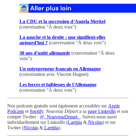
La CDU et la succession d’Angela Merkel
(conversation “À deux voix”)
La gauche et la droite : que signifient-elles
aujourd'hui ?
(conversation “À deux voix”)
30 ans d'unité allemande
(conversation “À deux
voix”)
Un entrepreneur français en Allemagne
(conversation avec Vincent Huguet)
Les forces et faiblesses de l'Allemagne
(conversation “À deux voix”)
Nos podcasts gratuits sont également accessibles sur
Apple
Podcasts
et
Spotify
.
Nouveau Départ
a sa
page LinkedIn
et son
compte Twitter :
@_NouveauDepart_
. Suivez-nous aussi
individuellement sur LinkedIn (
Laetitia
&
Nicolas
) et sur
Twitter (
Nicolas
&
Laetitia
).