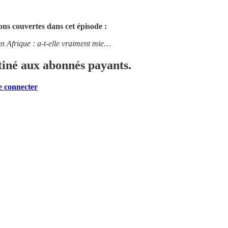
ions couvertes dans cet épisode :
 Afrique : a-t-elle vraiment mie…
stiné aux abonnés payants.
e connecter