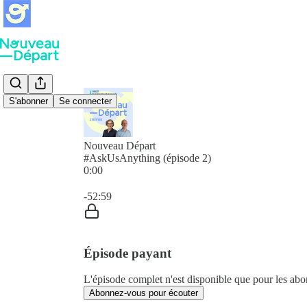
S'abonner
Se connecter
Nouveau Départ
#AskUsAnything (épisode 2)
0:00
Heure actuelle: 0:00 / Temps total: -52:59
-52:59
Épisode payant
L'épisode complet n'est disponible que pour les a
Abonnez-vous pour écouter