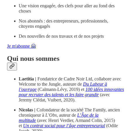
Une vision engagée, des clefs pour aller au fond des
choses
Nos abonnés : des entrepreneurs, professionnels,
citoyens engagés
Des nouvelles de nos travaux et de nos projets
Je m'abonne 🤗
Qui nous sommes
Laetitia |
Fondatrice de Cadre Noir Ltd, collabore avec
Welcome to the Jungle, auteure de
Du Labeur à
l’ouvrage
(Calmann-Lévy, 2019) et
100 idées innovantes
pour recruter des talents et les faire grandir
(avec
Jeremy Clédat, Vuibert, 2020).
Nicolas |
Cofondateur de la société The Family, ancien
chroniqueur à
L’Obs
, auteur de
L’Âge de la
multitude
(avec Henri Verdier, Armand Colin, 2015)
et
Un contrat social pour l’âge entrepreneurial
(Odile
Jacob, 2020).