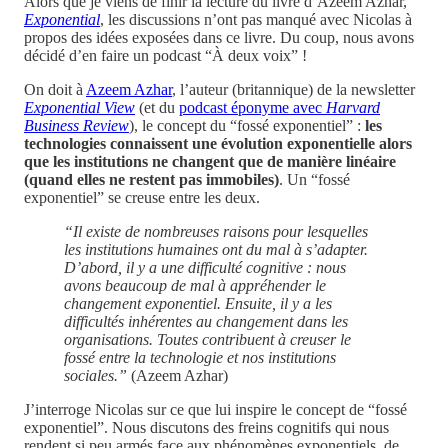
Alors que je viens de finir la lecture du livre d’Azeem Azhar,
Exponential
, les discussions n’ont pas manqué avec Nicolas à
propos des idées exposées dans ce livre. Du coup, nous avons
décidé d’en faire un podcast “À deux voix” !
On doit à
Azeem Azhar
, l’auteur (britannique) de la newsletter
Exponential View
(et du
podcast éponyme avec
Harvard
Business Review
), le concept du “fossé exponentiel” :
les
technologies connaissent une évolution exponentielle alors
que les institutions ne changent que de manière linéaire
(quand elles ne restent pas immobiles)
. Un “fossé
exponentiel” se creuse entre les deux.
“Il existe de nombreuses raisons pour lesquelles
les institutions humaines ont du mal à s’adapter.
D’abord, il y a une difficulté cognitive : nous
avons beaucoup de mal à appréhender le
changement exponentiel. Ensuite, il y a les
difficultés inhérentes au changement dans les
organisations. Toutes contribuent à creuser le
fossé entre la technologie et nos institutions
sociales.”
(Azeem Azhar)
J’interroge Nicolas sur ce que lui inspire le concept de “fossé
exponentiel”. Nous discutons des freins cognitifs qui nous
rendent si peu armés face aux phénomènes exponentiels, de