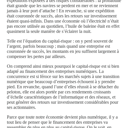
expéditions exposées à des risques considérables : la probabilité
était grande que les navires se perdent en mer et ne reviennent
jamais à leur port d’attache ! En revanche, si une expédition
était couronnée de succès, alors les retours sur investissement
étaient quasi-infinis. Dans une économie où l’électricité n’était
pas encore utilisée au quotidien, l’huile de baleine était en effet
quasiment la seule manière de s’éclairer la nuit.
Telle est l’équation du capital-risque : on y perd souvent de
l’argent, parfois beaucoup ; mais quand une entreprise est
couronnée de succès, les montants en jeu suffisent largement à
compenser les pertes par ailleurs.
On comprend ainsi mieux pourquoi le capital-risque est si bien
adapté au financement des entreprises numériques. La
concurrence est si féroce sur les marchés sujets à une transition
numérique que beaucoup d’entreprises échouent à y prendre
pied. En revanche, quand l’une d’elles réussit à se détacher du
peloton, elle est alors portée par ces rendements croissants
d’échelle caractéristiques de l’informatique et des réseaux, et
peut générer des retours sur investissement considérables pour
ses actionnaires.
Parce que toute notre économie devient plus numérique, il y a
tout lieu de penser que le financement des entreprises va
ressembler de plus en plus au capital-risque. On le voit, en