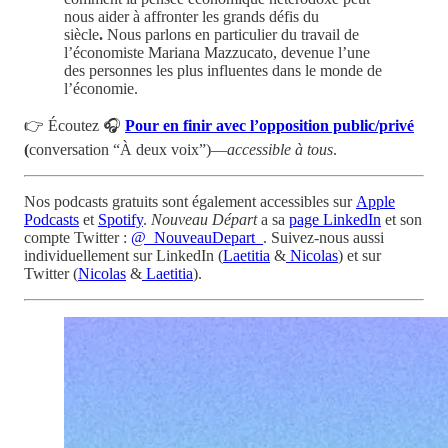
nous aider à affronter les grands défis du
siècle
.
Nous parlons en particulier du travail de
l’économiste Mariana Mazzucato, devenue l’une
des personnes les plus influentes dans le monde de
l’économie.
👉 Écoutez 🎧
Pour en finir avec l’opposition public/privé
(
conversation “À deux voix”)—
accessible à tous
.
Nos podcasts gratuits sont également accessibles sur
Apple
Podcasts
et
Spotify
.
Nouveau Départ
a sa
page LinkedIn
et son
compte Twitter :
@_NouveauDepart_
. Suivez-nous aussi
individuellement sur LinkedIn (
Laetitia
&
Nicolas
) et sur
Twitter (
Nicolas
&
Laetitia
).