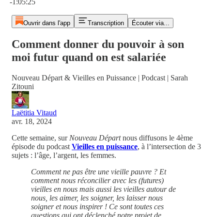
-1:05:25
Ouvrir dans l'app
Transcription
Écouter via...
Comment donner du pouvoir à son
moi futur quand on est salariée
Nouveau Départ & Vieilles en Puissance | Podcast | Sarah
Zitouni
Laëtitia Vitaud
avr. 18, 2024
Cette semaine, sur
Nouveau Départ
nous diffusons le 4ème
épisode du podcast
Vieilles en puissance
, à l’intersection de 3
sujets : l’âge, l’argent, les femmes.
Comment ne pas être une vieille pauvre ? Et
comment nous réconcilier avec les (futures)
vieilles en nous mais aussi les vieilles autour de
nous, les aimer, les soigner, les laisser nous
soigner et nous inspirer ! Ce sont toutes ces
questions qui ont déclenché notre projet de