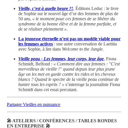
Vieille, c’est à quelle heure ?!
,
Éditions Leduc : le livre
de Sophie sur le nouvel âge d’or des femmes de plus de
50 ans,
« le moment pour ces femmes de se libérer du
syndrome de la bonne élève et de la femme parfaite, et
de se réaliser pleinement »
.
La jeunesse éternelle n’est pas un modèle viable pour
les femmes actives
: une autre conversation de Laetitia
avec Sophie, à lire dans
Welcome to the Jungle.
Vieille peau - Les femmes, leur corps, leur âge
, Fiona
Schmidt, Belfond :
« Comment dire aux femmes : "C'est
merveilleux de vieillir !" quand depuis leur plus jeune
âge on les met en garde contre les rides et les cheveux
blancs ? Quand le spectre de la vieille peau continue de
hanter tous les esprits ? »
s’interroge la journaliste Fiona
Schmidt dans cet essai percutant.
Partager Vieilles en puissance
🎤 ATELIERS / CONFÉRENCES / TABLES RONDES
EN ENTREPRISE 🎤