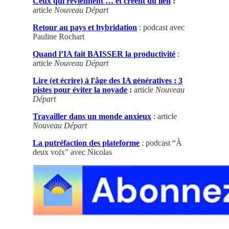
Ceux qui reviennent … et créent du lien
:
article
Nouveau Départ
Retour au pays et hybridation
: podcast avec
Pauline Rochart
Quand l’IA fait BAISSER la productivité
:
article
Nouveau Départ
Lire (et écrire) à l'âge des IA génératives : 3
pistes pour éviter la noyade
:
article
Nouveau
Départ
Travailler dans un monde anxieux
: article
Nouveau Départ
La putréfaction des plateforme
: podcast “À
deux voix” avec Nicolas