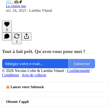
La chaise tue
oct. 24, 2025
Laëtitia Vitaud
•
5
1
Tout à fait prêt. Qu'avez-vous pour moi ?
S'abonner
© 2026 Nicolas Colin & Laetitia Vitaud
·
Confidentialité
∙
Conditions
∙
Avis de collecte
Lancez votre Substack
Obtenir l’appli