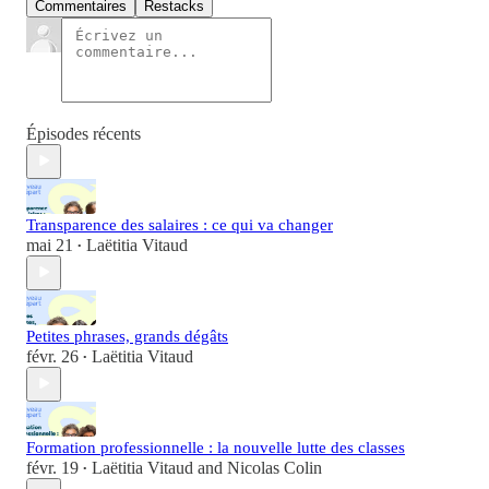
Commentaires
Restacks
Épisodes récents
Transparence des salaires : ce qui va changer
mai 21
Laëtitia Vitaud
•
Petites phrases, grands dégâts
févr. 26
Laëtitia Vitaud
•
Formation professionnelle : la nouvelle lutte des classes
févr. 19
Laëtitia Vitaud
and
Nicolas Colin
•