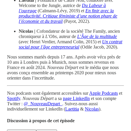
Laetitia |
Fondatrice de Cadre Noir, collabore avec
Welcome to the Jungle, autrice de
Du Labeur à
l’ouvrage
(Calmann-Lévy, 2019) et
En finir avec la
productivité. Critique féministe d’une notion phare de
l’économie et du travail
(Payot, 2022).
Nicolas |
Cofondateur de la société The Family, ancien
chroniqueur à
L’Obs
, auteur de
L’Âge de la multitude
(avec Henri Verdier, Armand Colin, 2015) et
Un contrat
social pour l’âge entrepreneurial
(Odile Jacob, 2020).
Nous sommes mariés depuis 17 ans. Après avoir vécu près de
10 ans à Londres puis à Munich, nous sommes revenus en
France en août 2024.
Nouveau Départ
est le média que nous
avons conçu ensemble au printemps 2020 pour mieux nous
orienter dans l’incertitude.
Nos podcasts sont également accessibles sur
Apple Podcasts
et
Spotify
.
Nouveau Départ
a sa
page LinkedIn
et son compte
Twitter :
@_NouveauDepart_
. Suivez-nous aussi
individuellement sur LinkedIn (
Laetitia
&
Nicolas
).
Discussion à propos de cet épisode