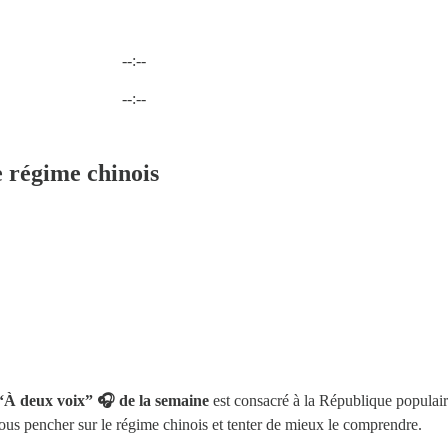
--:--
Heure actuelle: --:-- / Temps total: --:--
--:--
 régime chinois
“À deux voix” 🎧 de la semaine
est consacré à la République populai
ous pencher sur le régime chinois et tenter de mieux le comprendre.