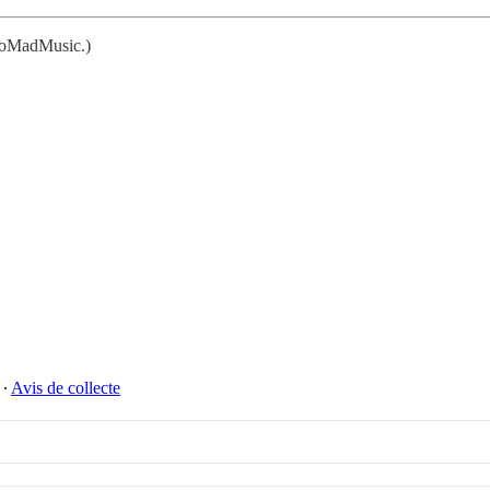
NoMadMusic.)
∙
Avis de collecte