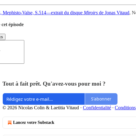
t, Mephisto-Valse, S.514—extrait du disque
Miroirs
de Jonas Vitaud
, 
 cet épisode
ks
Tout à fait prêt. Qu'avez-vous pour moi ?
S'abonner
© 2026 Nicolas Colin & Laetitia Vitaud
·
Confidentialité
∙
Conditions
Lancez votre Substack