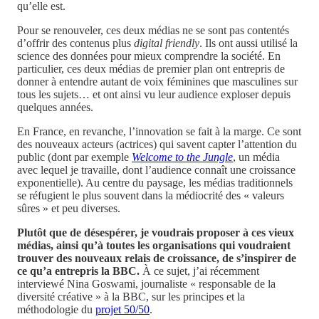
qu’elle est.
Pour se renouveler, ces deux médias ne se sont pas contentés
d’offrir des contenus plus
digital friendly
. Ils ont aussi utilisé la
science des données pour mieux comprendre la société. En
particulier, ces deux médias de premier plan ont entrepris de
donner à entendre autant de voix féminines que masculines sur
tous les sujets… et ont ainsi vu leur audience exploser depuis
quelques années.
En France, en revanche, l’innovation se fait à la marge. Ce sont
des nouveaux acteurs (actrices) qui savent capter l’attention du
public (dont par exemple
Welcome to the Jungle
, un média
avec lequel je travaille, dont l’audience connaît une croissance
exponentielle). Au centre du paysage, les médias traditionnels
se réfugient le plus souvent dans la médiocrité des « valeurs
sûres » et peu diverses.
Plutôt que de désespérer, je voudrais proposer à ces vieux
médias, ainsi qu’à toutes les organisations qui voudraient
trouver des nouveaux relais de croissance, de s’inspirer de
ce qu’a entrepris la BBC.
À ce sujet, j’ai récemment
interviewé Nina Goswami, journaliste « responsable de la
diversité créative » à la BBC, sur les principes et la
méthodologie du
projet 50/50
.