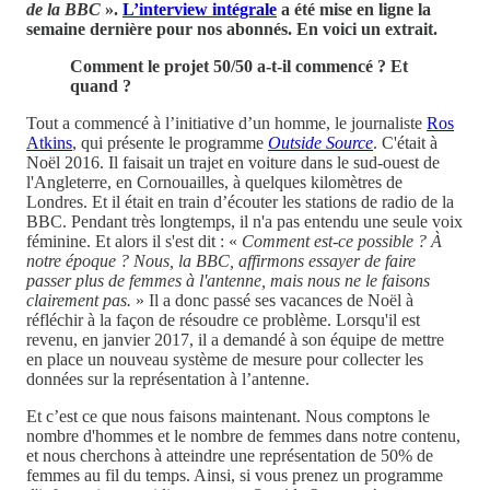
de la BBC
».
L’interview intégrale
a été mise en ligne la
semaine dernière pour nos abonnés. En voici un extrait.
Comment le projet 50/50 a-t-il commencé ? Et
quand ?
Tout a commencé à l’initiative d’un homme, le journaliste
Ros
Atkins
, qui présente le programme
Outside Source
. C'était à
Noël 2016. Il faisait un trajet en voiture dans le sud-ouest de
l'Angleterre, en Cornouailles, à quelques kilomètres de
Londres. Et il était en train d’écouter les stations de radio de la
BBC. Pendant très longtemps, il n'a pas entendu une seule voix
féminine. Et alors il s'est dit : «
Comment est-ce possible ? À
notre époque ? Nous, la BBC, affirmons essayer de faire
passer plus de femmes à l'antenne, mais nous ne le faisons
clairement pas.
» Il a donc passé ses vacances de Noël à
réfléchir à la façon de résoudre ce problème. Lorsqu'il est
revenu, en janvier 2017, il a demandé à son équipe de mettre
en place un nouveau système de mesure pour collecter les
données sur la représentation à l’antenne.
Et c’est ce que nous faisons maintenant. Nous comptons le
nombre d'hommes et le nombre de femmes dans notre contenu,
et nous cherchons à atteindre une représentation de 50% de
femmes au fil du temps. Ainsi, si vous prenez un programme