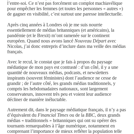
l’entre-soi. Ce n’est pas forcément un complot machiavélique
pour empêcher les femmes (et toutes les personnes « autres »)
de gagner en visibilité, c’est surtout une paresse intellectuelle.
Après cinq années à Londres où je me suis nourrie
essentiellement de médias britanniques (et américains), la
pandémie (et le Brexit) m’ont ramenée sur le continent
européen. Quand nous avons lancé
Nouveau Départ
avec
Nicolas, j’ai donc entrepris d’inclure dans ma veille des médias
français.
Avec le recul, le constat que je fais à propos du paysage
médiatique de mon pays est contrasté : d’un côté, il y a une
quantité de nouveaux médias, podcasts, et newsletters
inspirants (souvent féministes) dont l’audience ne cesse de
grandir ; de l’autre côté, les grands médias traditionnels, y
compris les hebdomadaires nationaux, sont largement
conservateurs, innovent très peu et voient leur audience
décliner de manière inéluctable.
Autrement dit, dans le paysage médiatique français, il n’y a pas
d’équivalent du
Financial Times
ou de la
BBC
, deux grands
médias « traditionnels » britanniques qui ont su opérer des
tournants remarquables à l’âge numérique, notamment en
comprenant l’importance de mieux refléter la population telle