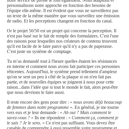
notre service de presse le font également. Nous adaptons et
personnalisons notre approche en fonction des besoins de
l'équipe elle-même. Il est évident que vous ne surveillerez pas
un texte de la même manière que vous surveillez une émission
de radio. Et les perceptions changent en fonction du canal.
Or le projet 50/50 est un projet qui concerne la perception. Il
n'est pas basé sur le fait de remplir des formulaires. C'est l'une
des raisons pour lesquelles nos créateurs de contenu trouvent
qu'il est facile de le faire parce qu'il n'y a pas de paperasse.
C'est juste un système de comptage.
Tu m’as demandé tout à l'heure quelles étaient les résistances
en interne et comment nous avons fait participer ces personnes
réticentes. Aujourd'hui, le système prend tellement d'ampleur
qu'on se sent un peu à côté de la plaque si on n'en fait pas
partie, et de nouvelles équipes se joignent à nous pour cette
raison...dans l’idée que si tout le monde le fait, alors peut-être
que nous devrions le faire aussi.
Il reste encore des gens pour dire : «
nous avons déjà beaucoup
de femmes dans notre programme
». En général, je me tourne
vers eux et je leur demande : «
Ah oui ? Mais comment le
savez-vous ?
» Ils me répondent : «
Comment ça, comment je
le sais ? Je le sens.
» Ce n'est pas suffisant. Vous devez être
capable de comprendre à quoi ressemble votre programme et