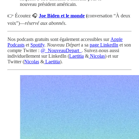
nouveau président américain.
👉 Écoutez 🎧
Joe Biden et le monde
(
conversation “À deux
voix”)—
réservé aux abonnés
.
Nos podcasts gratuits sont également accessibles sur
Apple
Podcasts
et
Spotify
.
Nouveau Départ
a sa
page LinkedIn
et son
compte Twitter :
@_NouveauDepart_
. Suivez-nous aussi
individuellement sur LinkedIn (
Laetitia
&
Nicolas
) et sur
Twitter (
Nicolas
&
Laetitia
).