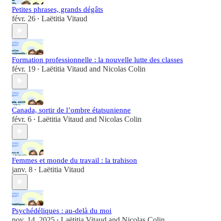
Petites phrases, grands dégâts
févr. 26
Laëtitia Vitaud
•
Formation professionnelle : la nouvelle lutte des classes
févr. 19
Laëtitia Vitaud
and
Nicolas Colin
•
Canada, sortir de l’ombre étatsunienne
févr. 6
Laëtitia Vitaud
and
Nicolas Colin
•
Femmes et monde du travail : la trahison
janv. 8
Laëtitia Vitaud
•
Psychédéliques : au-delà du moi
nov. 14, 2025
Laëtitia Vitaud
and
Nicolas Colin
•